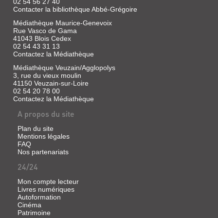
À
02 54 56 27 40
SON
Contacter la bibliothèque Abbé-Grégoire
AVERDO...
ORIG...
Médiathèque Maurice-Genevoix
Livre
Livre
Rue Vasco de Gama
|
41043 Blois Cedex
|
Robinet,
02 54 43 31 13
Rabouin
André
Contactez la Médiathèque
|
|
Pouillier,
Médiathèque Veuzain/Agglopolys
Alan
1896
3, rue du vieux moulin
Sutton,
41150 Veuzain-sur-Loire
2004
02 54 20 78 00
(Mémoires
Contactez la Médiathèque
en
A propos du site
Images)
Bordé
Plan du site
dans
Mentions légales
la
FAQ
majeure
Nos partenariats
partie
NOTICE
par
24/24
la
SUR
Cisse
LANDES-
Mon compte lecteur
qui
Livres numériques
confère
LE-
à
Autoformation
GAULOIS
certaines
Cinéma
de
Patrimoine
Livre