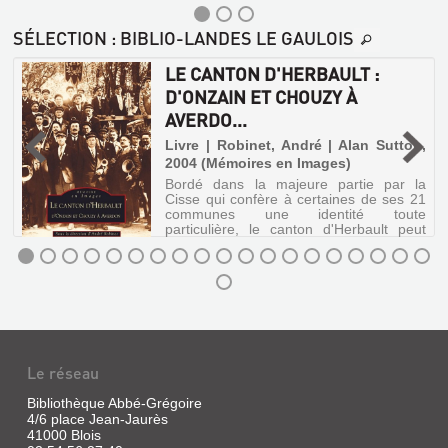
SÉLECTION
: BIBLIO-LANDES LE GAULOIS
LE CANTON D'HERBAULT :
D'ONZAIN ET CHOUZY À
AVERDO...
,
Livre | Robinet, André | Alan Sutton,
2004 (Mémoires en Images)
Bordé dans la majeure partie par la
Cisse qui confère à certaines de ses 21
communes une identité toute
particulière, le canton d'Herbault peut
tout autant se diviser en trois ensembles
géographiquement, historiquement et
architec...
LE
NOTICE
CANTON
SUR
D'HERBAULT
BONNEVAL
:
(EURE-
Le réseau
D'ONZAIN
ET-
Bibliothèque Abbé-Grégoire
ET
LOIR)
4/6 place Jean-Jaurès
CHOUZY
41000 Blois
DEPUIS