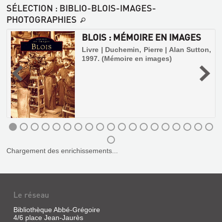
SÉLECTION
: BIBLIO-BLOIS-IMAGES-
:
PHOTOGRAPHIES
GUIDE
HISTORIQUE
BLOIS : MÉMOIRE EN IMAGES
=
Livre | Duchemin, Pierre | Alan Sutton,
HISTORIC
1997. (Mémoire en images)
VISAGES
GUIDE
z
DE
Livre
BLOIS
|
Guignard,
Livre
Bruno
|
|
Bugier,
Direction
Jacques
des
|
Affaires
BLOIS
Ed.
Culturelles,
Chargement des enrichissements...
de
:
1991
Monza,
MÉMOIRE
,
EN
2001
IMAGES
Le réseau
Livre
Bibliothèque Abbé-Grégoire
|
NUANCES
4/6 place Jean-Jaurès
Duchemin,