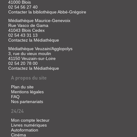
41000 Blois
DE
Pierre
02 54 56 27 40
BLOIS
|
Contacter la bibliothèque Abbé-Grégoire
Alan
Livre
Médiathèque Maurice-Genevoix
Sutton,
|
Rue Vasco de Gama
1997.
Chrétien,
41043 Blois Cedex
(Mémoire
02 54 43 31 13
Manolo
en
Contactez la Médiathèque
|
images)
Éditions
Médiathèque Veuzain/Agglopolys
Privat,
3, rue du vieux moulin
2007
41150 Veuzain-sur-Loire
02 54 20 78 00
Disposant
Contactez la Médiathèque
d'un
patrimoine
A propos du site
architectural
et
historique
Plan du site
DEVIS
important,
Mentions légales
D'ADJUDICATION
Blois
VISAGES
FAQ
offre
DU
Nos partenariats
DE
un
PONT
paysage
24/24
BLOIS
harmonieux
DE
à
Livre
Mon compte lecteur
BLOIS.
chaque
|
Livres numériques
saison,
NON
Autoformation
Bugier,
restitué
Cinéma
Jacques