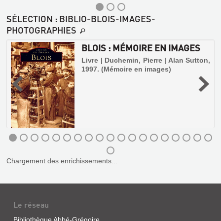
architec...
SÉLECTION
: BIBLIO-BLOIS-IMAGES-
PHOTOGRAPHIES
CARNETS
BLOIS : MÉMOIRE EN IMAGES
DE
Livre | Duchemin, Pierre | Alan Sutton,
VOYAGES
1997. (Mémoire en images)
EN
z
FRANCE
Livre
|
Abdelouahab,
Farid
|
Sélection
du
BLOIS
Reader's
Chargement des enrichissements...
:
Digest,
MÉMOIRE
2005
EN
Ouvrage
proposant
IMAGES
une
Le réseau
série
Livre
de
Bibliothèque Abbé-Grégoire