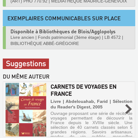
(ART) PHO 770.92
|
MÉDIATHÈQUE MAURICE-GENEVOIX
EXEMPLAIRES COMMUNICABLES SUR PLACE
Disponible à Bibliothèques de Blois/Agglopolys
Livre ancien
|
Fonds patrimonial (3ème étage)
|
LB 4572
|
BIBLIOTHÈQUE ABBÉ-GRÉGOIRE
Suggestions
DU MÊME AUTEUR
CARNETS DE VOYAGES EN
FRANCE
Livre | Abdelouahab, Farid | Sélection
du Reader's Digest, 2005
Ouvrage proposant une série de récits de
voyages permettant de découvrir la
France depuis le XVIIIe siècle. Une
sélection de 40 carnets classés selon 5
grandes régions. Savoirs artisanaux,
modes de vie oubliés, merveilles