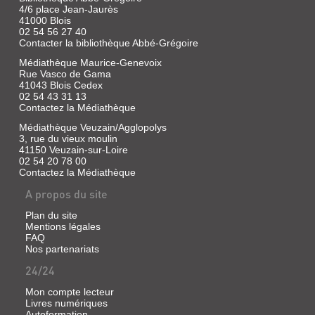
|
récits
4/6 place Jean-Jaurès
Duchemin,
de
41000 Blois
voyages
Pierre
02 54 56 27 40
permettant
|
Contacter la bibliothèque Abbé-Grégoire
de
Alan
découvrir
Médiathèque Maurice-Genevoix
Sutton,
la
Rue Vasco de Gama
1997.
France
41043 Blois Cedex
depuis
(Mémoire
02 54 43 31 13
le
en
Contactez la Médiathèque
XVIIIe
images)
siècle.
Médiathèque Veuzain/Agglopolys
Une
3, rue du vieux moulin
sélection
41150 Veuzain-sur-Loire
de
02 54 20 78 00
40
Contactez la Médiathèque
carnets
classés
A propos du site
selon
5
Plan du site
grandes
Mentions légales
régions.
VISAGES
FAQ
Savoirs
artisanaux,
Nos partenariats
DE
modes
24/24
BLOIS
de
vie
Livre
oubliés,
Mon compte lecteur
merveilles
|
Livres numériques
architec...
Autoformation