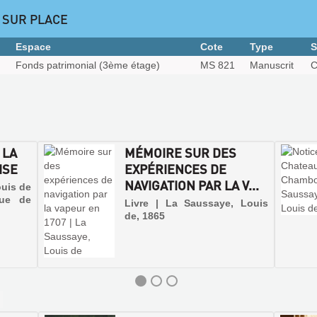
 SUR PLACE
Espace
Cote
Type
S
Fonds patrimonial (3ème étage)
MS 821
Manuscrit
C
 LA
MÉMOIRE SUR DES
ISE
EXPÉRIENCES DE
NAVIGATION PAR LA V...
ouis de
ue de
Livre | La Saussaye, Louis
de, 1865