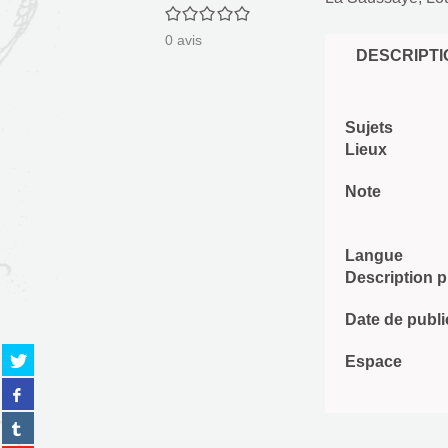
0/5
0
avis
DESCRIPTI
Sujets
Lieux
Note
Langue
Description 
Date de publi
Partager
Espace
sur
Partager
twitter
sur
(Nouvelle
Partager
facebook
fenêtre)
sur
(Nouvelle