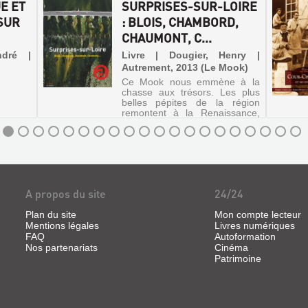
E ET
SURPRISES-SUR-LOIRE
SUR
: BLOIS, CHAMBORD,
CHAUMONT, C...
ndré |
Livre | Dougier, Henry |
Autrement, 2013 (Le Mook)
Ce Mook nous emmène à la
chasse aux trésors. Les plus
belles pépites de la région
remontent à la Renaissance,
mais loin d'être figées dans
leurs somptueuses montures,
elles ont su sortir du cadre
pour plaire aux temps
présents. A ...
A propos du site
24/24
Plan du site
Mon compte lecteur
Mentions légales
Livres numériques
FAQ
Autoformation
Nos partenariats
Cinéma
Patrimoine