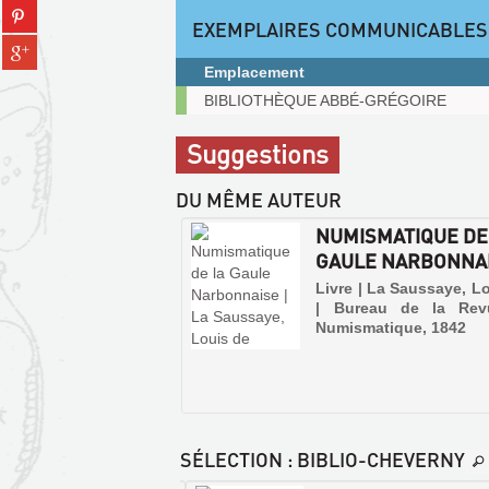
Partager
tumblr
fenêtre)
EXEMPLAIRES COMMUNICABLES
sur
(Nouvelle
Partager
pinterest
fenêtre)
sur
Emplacement
(Nouvelle
gplus
fenêtre)
Exemplaires
BIBLIOTHÈQUE ABBÉ-GRÉGOIRE
(Nouvelle
communicables
fenêtre)
sur
Suggestions
place
DU MÊME AUTEUR
NUMISMATIQUE DE
GAULE NARBONNA
Livre | La Saussaye, L
| Bureau de la Rev
Numismatique, 1842
SÉLECTION
: BIBLIO-CHEVERNY