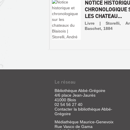
S ET LE BLÉSOIS
NOTICE HISTORIQU
SEIGNEMENTS
CHRONOLOGIQUE 
ORIQUES ET ...
LES CHATEAU...
 | Serreau, G. | 'Aux
Livre | Storelli, A
nirs Blésois' (Le Guide
Baschet, 1884
que du touriste)
SURPRISES-
Le réseau
SUR-
MÉMOIRE
LOIRE
Bibliothèque Abbé-Grégoire
SUR
4/6 place Jean-Jaurès
:
DES
41000 Blois
BLOIS,
02 54 56 27 40
EXPÉRIENCES
Contacter la bibliothèque Abbé-
CHAMBORD,
DE
Grégoire
CHAUMONT,
NAVIGATION
Médiathèque Maurice-Genevoix
C...
PAR
Rue Vasco de Gama