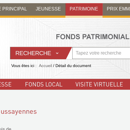
E PRINCIPAL
JEUNESSE
PATRIMOINE
PRIX EM
RECHERCHE
Vous êtes ici :
Accueil
/
Détail du document
ESSE
FONDS LOCAL
VISITE VIRTUELLE
oussayennes
uis de