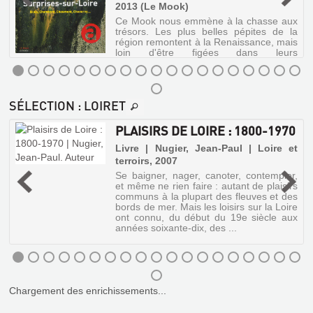
d'un
2013 (Le Mook)
divorce
Ce Mook nous emmène à la chasse aux
conflictuel,
trésors. Les plus belles pépites de la
une
région remontent à la Renaissance, mais
adolescente
loin d'être figées dans leurs
découvre
somptueuses montures, elles ont su
que
sortir du cadre pour plaire aux temps
ses
présents. A ...
parents
SURPRISES-
ne
SÉLECTION
: LOIRET
sont
SUR-
pas
ses
LOIRE
PLAISIRS DE LOIRE : 1800-1970
véritables
:
géniteurs.
Livre | Nugier, Jean-Paul | Loire et
Cette
BLOIS,
terroirs, 2007
u
histoire
CHAMBORD,
Se baigner, nager, canoter, contempler,
est
et même ne rien faire : autant de plaisirs
EPIS
inspirée
CHAUMONT,
communs à la plupart des fleuves et des
d'un
DE
C...
bords de mer. Mais les loisirs sur la Loire
fait
ont connu, du début du 19e siècle aux
FAITAGE
divers.
Livre
années soixante-dix, des ...
ET
|
GIROUETTES
Dougier,
Henry
LA
Livre
|
|
FILLE
Autrement,
Chargement des enrichissements...
Tissier
QUI
2013
de