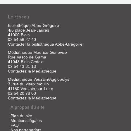
(Le
MENTAIT
Mallerais,
Mook)
POUR
Martine
Ce
|
DE
Le réseau
Mook
[Conservation
nous
VRAI
des
emmène
Bibliothèque Abbé-Grégoire
à
châteaux
4/6 place Jean-Jaurès
Livre
la
41000 Blois
de
|
chasse
PLAISIRS
02 54 56 27 40
Fougères,
Grive,
aux
Contacter la bibliothèque Abbé-Grégoire
Chaumont
DE
Catherine
trésors.
et
Les
|
Médiathèque Maurice-Genevoix
LOIRE
plus
Talcy],
Rouergue,
Rue Vasco de Gama
:
belles
1995
41043 Blois Cedex
2018
pépites
1800-
02 54 43 31 13
(Le
(DoAdo)
de
Contactez la Médiathèque
monument
1970
la
Kimberley
et
région
ment
Médiathèque Veuzain/Agglopolys
Livre
remontent
à
ses
3, rue du vieux moulin
|
à
tout
artisans)
41150 Veuzain-sur-Loire
la
bout
Nugier,
02 54 20 78 00
Renaissance,
de
Jean-
Contactez la Médiathèque
mais
champ.
Paul
loin
Elle
A propos du site
|
d'être
a
PAYSAGES
Loire
figées
une
ET
Plan du site
dans
grande
et
Mentions légales
leurs
capacité
GENS
terroirs,
FAQ
somptueuses
à
2007
DE
Nos partenariats
montures,
s'évader