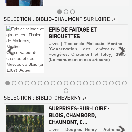
SÉLECTION
: BIBLIO-CHAUMONT SUR LOIRE
EPIS DE FAITAGE ET
LA
GIROUETTES
PLUS
,
Livre | Tissier de Mallerais, Martine |
GRANDE
[Conservation des châteaux de
CHANCE
Fougères, Chaumont et Talcy], 1995
r
DE
e
(Le monument et ses artisans)
u
MA
s
VIE
Livre
|
Grive,
Catherine
SÉLECTION
: BIBLIO-CHEVERNY
|
Rouergue,
SURPRISES-SUR-LOIRE :
2017
BLOIS, CHAMBORD,
(DoAdo)
CHAUMONT, C...
A
l'occasion
Livre | Dougier, Henry | Autrement,