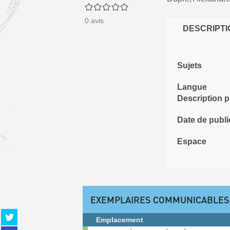
0/5
0
avis
DESCRIPTI
Sujets
Langue
Description 
Date de publi
Espace
EXEMPLAIRES COMMUNICABLES
Partager
Emplacement
sur