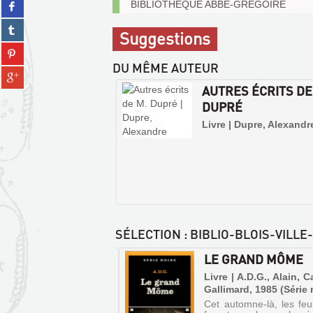
Partager
Exemplaires
BIBLIOTHÈQUE ABBÉ-GRÉGOIRE
twitter
sur
communicables
(Nouvelle
Partager
facebook
sur
Suggestions
fenêtre)
sur
(Nouvelle
place
Partager
tumblr
fenêtre)
sur
DU MÊME AUTEUR
(Nouvelle
Partager
pinterest
fenêtre)
sur
AUTRES ÉCRITS DE
(Nouvelle
gplus
DUPRÉ
fenêtre)
(Nouvelle
Livre | Dupre, Alexandr
fenêtre)
SÉLECTION
: BIBLIO-BLOIS-VILLE
RLOGER DU ROI
LE GRAND MÔME
e | Hesse, Jacques |
Livre | A.D.G., Alain, C
ones, 1990 (Mille
Gallimard, 1985 (Série 
ds)
Cet automne-là, les feui