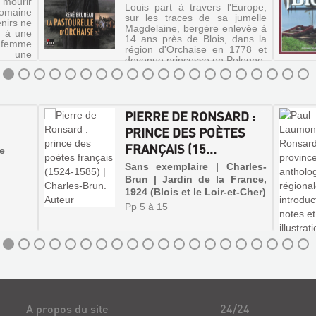
 mourir
Louis part à travers l'Europe,
maine
sur les traces de sa jumelle
nirs ne
Magdelaine, bergère enlevée à
r à une
14 ans près de Blois, dans la
a femme
région d'Orchaise en 1778 et
 une
devenue princesse en Pologne.
e. Mais
PIERRE DE RONSARD :
PRINCE DES POÈTES
FRANÇAIS (15...
re
Sans exemplaire | Charles-
Brun | Jardin de la France,
1924 (Blois et le Loir-et-Cher)
Pp 5 à 15
A propos du site
24/24