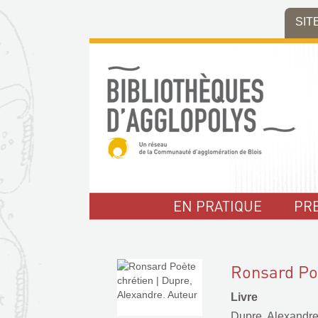
Aller
Aller
Aller
SIT
au
au
à
menu
contenu
la
recherche
EN PRATIQUE
PR
Ronsard Po
Livre
Dupre, Alexandre