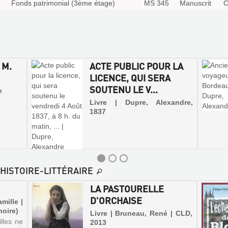
Fonds patrimonial (3ème étage)
MS 345
Manuscrit
C
 M.
ACTE PUBLIC POUR LA
LICENCE, QUI SERA
SOUTENU LE V...
e
Livre | Dupre, Alexandre,
1837
-HISTOIRE-LITTÉRAIRE
LA PASTOURELLE
D'ORCHAISE
amille |
noire)
Livre | Bruneau, René | CLD,
lles ne
2013