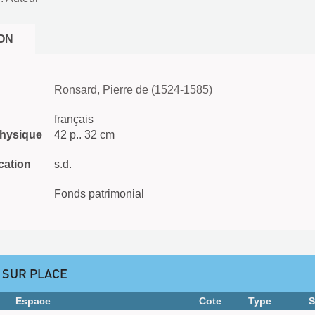
ON
Ronsard, Pierre de (1524-1585)
français
physique
42 p.. 32 cm
cation
s.d.
Fonds patrimonial
 SUR PLACE
Espace
Cote
Type
S