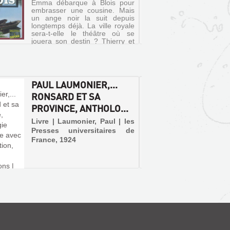
Emma débarque à Blois pour
Hesse, 
embrasser une cousine. Mais
Julien
un ange noir la suit depuis
l'autom
longtemps déjà. La ville royale
Tours,
sera-t-elle le théâtre où se
Blois, 
jouera son destin ? Thierry et
doit por
Mélodie vont aider Emma à
mystérie
dénouer cet écheveau...
le secre
PAUL LAUMONIER,...
RONSA
RONSARD ET SA
PROVIN
PROVINCE, ANTHOLO...
ANTHO
RÉGIO
Livre | Laumonier, Paul | les
Presses universitaires de
Livre 
France, 1924
Presse
France