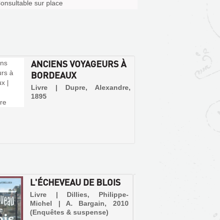
onsultable sur place
ANCIENS VOYAGEURS À
BORDEAUX
Livre | Dupre, Alexandre,
1895
L'ÉCHEVEAU DE BLOIS
UN DR
UNE R
Livre | Dillies, Philippe-
LOIRE 
Michel | A. Bargain, 2010
(Enquêtes & suspense)
Livre 