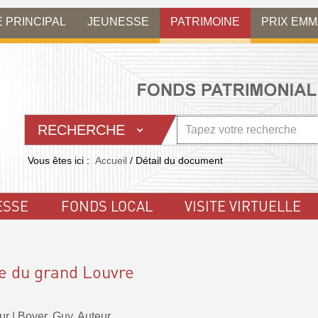
E PRINCIPAL
JEUNESSE
PATRIMOINE
PRIX EM
RECHERCHE
Vous êtes ici :
Accueil
/
Détail du document
ESSE
FONDS LOCAL
VISITE VIRTUELLE
e du grand Louvre
ur
|
Boyer, Guy. Auteur