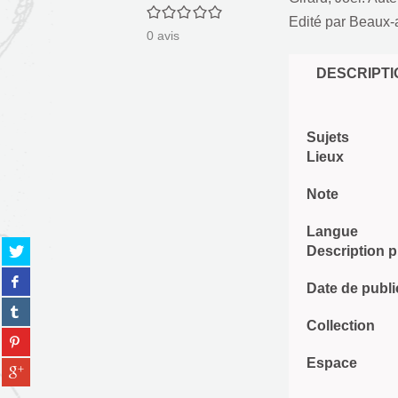
0/5
Edité par
Beaux-a
0
avis
DESCRIPTI
Sujets
Lieux
Note
Langue
Partager
Description 
sur
Partager
twitter
Date de publi
sur
(Nouvelle
Partager
facebook
fenêtre)
sur
Collection
(Nouvelle
Partager
tumblr
fenêtre)
sur
(Nouvelle
Espace
Partager
pinterest
fenêtre)
sur
(Nouvelle