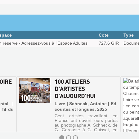
space
Cote
Type
n réserve - Adressez-vous à l'Espace Adultes
727.6 GIR
Documen
OIRE
100 ATELIERS
D'ARTISTES
D'AUJOURD'HUI
ntal |
Livre | Schneck, Antoine | Ed.
 fil du
courtes et longues, 2025
Cent artistes travaillant en
France ont ouvert leurs portes
au photographe A. Schneck, de
G. Garouste à C. Guisset, en
passant par L. Cane, Erro, P.