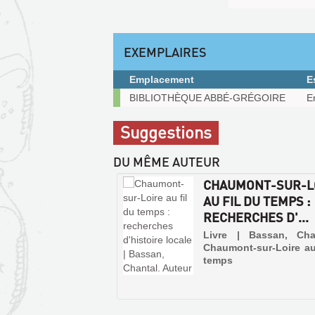
gplus
fenêtre)
(Nouvelle
fenêtre)
EXEMPLAIRES
Emplacement
E
Exemplaires
BIBLIOTHÈQUE ABBÉ-GRÉGOIRE
E
Suggestions
DU MÊME AUTEUR
CHAUMONT-SUR-L
AU FIL DU TEMPS :
RECHERCHES D'...
Livre | Bassan, Cha
Chaumont-sur-Loire au
temps