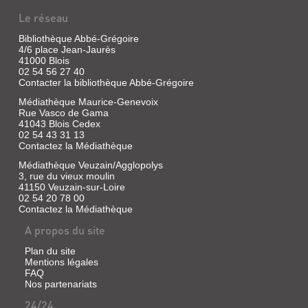
DE
Le réseau
ROBERT-
Bibliothèque Abbé-Grégoire
HOUDIN.
4/6 place Jean-Jaurès
3,
41000 Blois
02 54 56 27 40
LES
Contacter la bibliothèque Abbé-Grégoire
SECRETS
Médiathèque Maurice-Genevoix
DES
ROBERT
Rue Vasco de Gama
SOIR...
41043 Blois Cedex
HOUDIN
02 54 43 31 13
Livre
:
Contactez la Médiathèque
|
,
Médiathèque Veuzain/Agglopolys
Fechner,
RÉNOVATEUR
3, rue du vieux moulin
Christian
41150 Veuzain-sur-Loire
|
DE
02 54 20 78 00
Christian
LA
Contactez la Médiathèque
Fechner,
MAGIE
2005
A propos du site
BLANCHE.
Plan du site
...
Mentions légales
FAQ
Livre
Nos partenariats
|
Chavigny,
24/24