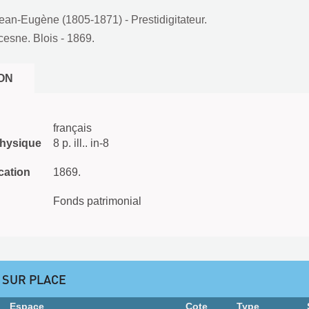
ean-Eugène (1805-1871) - Prestidigitateur.
cesne. Blois
- 1869.
ON
français
physique
8 p. ill.. in-8
cation
1869.
Fonds patrimonial
 SUR PLACE
Espace
Cote
Type