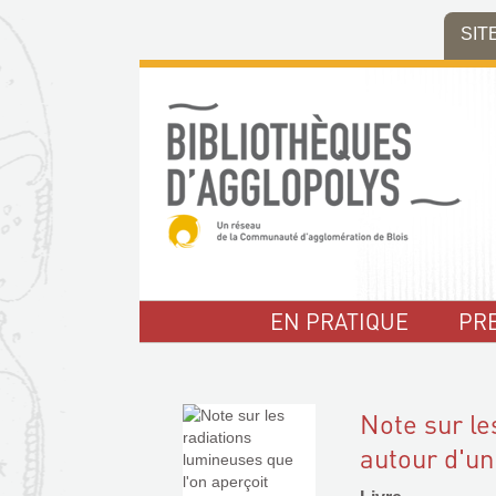
Aller
Aller
Aller
SIT
au
au
à
menu
contenu
la
recherche
EN PRATIQUE
PR
Note sur le
autour d'un