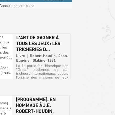
Consultable sur place
L'ART DE GAGNER À
TOUS LES JEUX : LES
TRICHERIES D...
Livre | Robert-Houdin, Jean-
Eugène | Slakine, 1981
La 1e partie fait l'historique des
"Grecs" modernes, de ces
tricheurs internationaux, depuis
l'origine des maisons de jeux
jusqu'à la fin du XIXe siècle,
avec une partie anecdotique et
documentée sur les tricheurs
célèbres, tel Ra...
[PROGRAMME]. EN
CONFI
HOMMAGE À J.E.
RÉVÉL
ROBERT-HOUDIN,
COMME