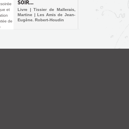
SOIR...
SO...
Livre | Tissier de Mallerais,
Livre |
Martine | Les Amis de Jean-
Eugène 
Eugène. Robert-Houdin