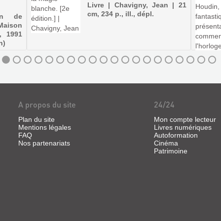
Livre | Chavigny, Jean | 21
cm, 234 p., ill., dépl.
on de
Maison
, 1991
n)
A propos du site
24/24
Plan du site
Mon compte lecteur
Mentions légales
Livres numériques
FAQ
Autoformation
Nos partenariats
Cinéma
Patrimoine