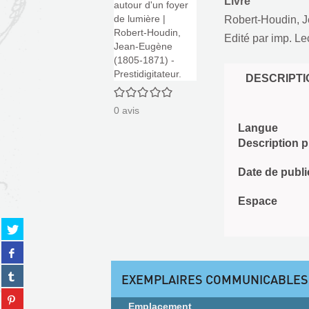
Livre
Robert-Houdin, J
Edité par
imp. Le
DESCRIPTI
0/5
0
avis
Langue
Description 
Date de publi
Espace
Partager
sur
Partager
twitter
sur
(Nouvelle
Partager
facebook
EXEMPLAIRES COMMUNICABLES
fenêtre)
sur
(Nouvelle
Partager
tumblr
fenêtre)
Emplacement
sur