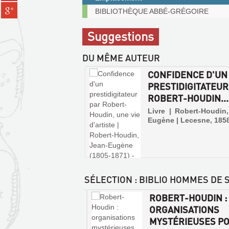
(Nouvelle
Partager
Exemplaires
pinterest
BIBLIOTHÈQUE ABBÉ-GRÉGOIRE
fenêtre)
sur
communicables
(Nouvelle
gplus
sur
fenêtre)
Suggestions
(Nouvelle
place
fenêtre)
DU MÊME AUTEUR
CONFIDENCE D'UN
PRESTIDIGITATEUR
ROBERT-HOUDIN...
Livre | Robert-Houdin
Eugène | Lecesne, 185
SÉLECTION
: BIBLIO HOMMES DE
ERT-HOUDIN,
ROBERT-HOUDIN :
FIDENCES D'UN
ORGANISATIONS
TIDIGITATEUR :...
MYSTÉRIEUSES P