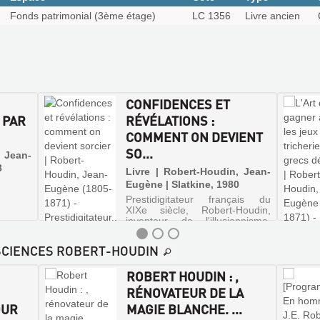
Fonds patrimonial (3ème étage)
LC 1356
Livre ancien
CONFIDENCES ET
 PAR
RÉVÉLATIONS :
COMMENT ON DEVIENT
SO...
, Jean-
8
Livre | Robert-Houdin, Jean-
Eugène | Slatkine, 1980
Prestidigitateur français du
XIXe siècle, Robert-Houdin,
inventeur de l'illusionnisme,
raconte ses souvenirs.
 SCIENCES ROBERT-HOUDIN
ROBERT HOUDIN : ,
RÉNOVATEUR DE LA
OUR
MAGIE BLANCHE. ...