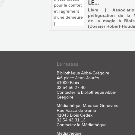
LE...
 | Hjalmar | Le vieux
r, 1997
Livre | Associati
préfiguration de la 
de la magie à Blois
(Dossier Robert-Houdi
Le réseau
Bibliothèque Abbé-Grégoire
4/6 place Jean-Jaurès
CONFIDENCES
41000 Blois
ET
02 54 56 27 40
Contacter la bibliothèque Abbé-
RÉVÉLATIONS
Grégoire
:
Médiathèque Maurice-Genevoix
COMMENT
Rue Vasco de Gama
ON
41043 Blois Cedex
ROBERT
02 54 43 31 13
DEVIENT
Contactez la Médiathèque
HOUDIN
SO...
:
Médiathèque