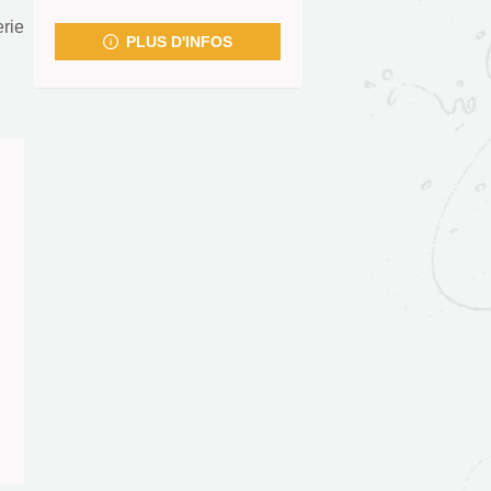
fenêtre)
rie
PLUS D'INFOS