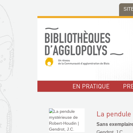
Aller
Aller
Aller
SIT
au
au
à
menu
contenu
la
recherche
EN PRATIQUE
PR
La pendule
Sans exemplair
Gendrot, J.C.