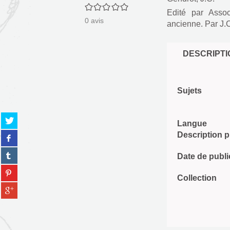
0/5
Edité par
Assoc
0
avis
ancienne. Par J.
DESCRIPTI
Sujets
Partager
Langue
sur
Partager
Description 
twitter
sur
(Nouvelle
Partager
facebook
Date de publi
fenêtre)
sur
(Nouvelle
Partager
tumblr
fenêtre)
Collection
sur
(Nouvelle
Partager
pinterest
fenêtre)
sur
(Nouvelle
gplus
fenêtre)
(Nouvelle
fenêtre)