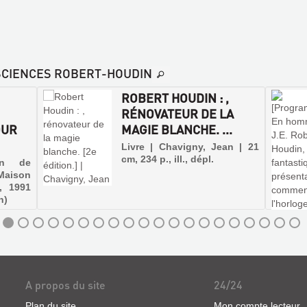
 SCIENCES ROBERT-HOUDIN
ROBERT HOUDIN : ,
RÉNOVATEUR DE LA
OUR
MAGIE BLANCHE. ...
Livre | Chavigny, Jean | 21
cm, 234 p., ill., dépl.
on de
Maison
, 1991
n)
A propos du site
24/24
Plan du site
Mon compte lecteur