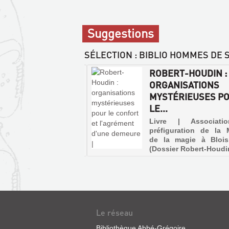
Suggestions
SÉLECTION
: BIBLIO HOMMES DE
ERT-HOUDIN,
ROBERT-HOUDIN :
FIDENCES D'UN
ORGANISATIONS
TIDIGITATEUR :...
MYSTÉRIEUSES P
LE...
 | Hjalmar | Le vieux
r, 1997
Livre | Associati
préfiguration de la 
de la magie à Blois
(Dossier Robert-Houdi
Le réseau
Bibliothèque Abbé-Grégoire