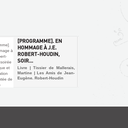
[PROGRAMME]. EN
CONFI
HOMMAGE À J.E.
RÉVÉL
ROBERT-HOUDIN,
COMME
SOIR...
SO...
Livre | Tissier de Mallerais,
Livre |
Martine | Les Amis de Jean-
Eugène 
Eugène. Robert-Houdin