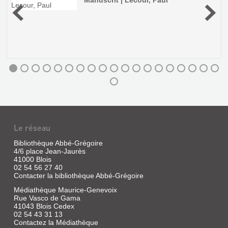
,
Manuscrit | Lecour, Paul
LE
Le réseau
RÈGNE
Bibliothèque Abbé-Grégoire
DE
4/6 place Jean-Jaurès
LA
41000 Blois
CORRESPONDANCE
QUANTITÉ
02 54 56 27 40
Contacter la bibliothèque Abbé-Grégoire
DE
ET
Médiathèque Maurice-Genevoix
PAUL
LES
Rue Vasco de Gama
LECOUR
SIGNES
41043 Blois Cedex
À
DES
02 54 43 31 13
Contactez la Médiathèque
CAMILLE
TEMPS