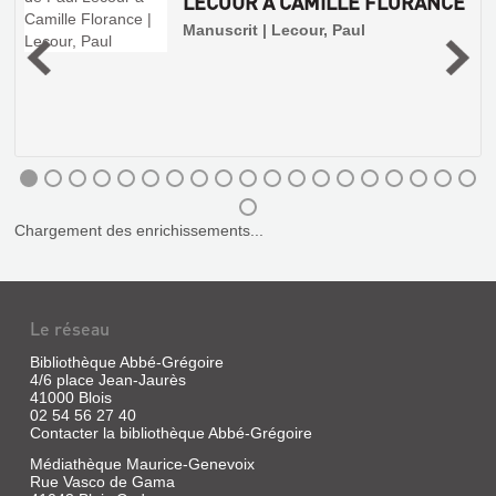
LECOUR À CAMILLE FLORANCE
,
Manuscrit | Lecour, Paul
Chargement des enrichissements...
LE
RÈGNE
Le réseau
DE
Bibliothèque Abbé-Grégoire
LA
4/6 place Jean-Jaurès
CORRESPONDANCE
QUANTITÉ
41000 Blois
02 54 56 27 40
DE
ET
Contacter la bibliothèque Abbé-Grégoire
PAUL
LES
Médiathèque Maurice-Genevoix
LECOUR
SIGNES
Rue Vasco de Gama