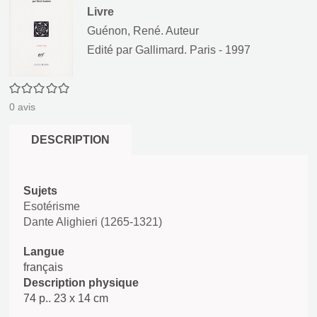
Livre
Guénon, René. Auteur
Edité par
Gallimard. Paris
- 1997
0/5
0
avis
DESCRIPTION
Sujets
Esotérisme
Dante Alighieri (1265-1321)
Langue
français
Description physique
74 p.. 23 x 14 cm