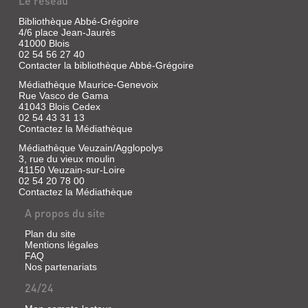
Le réseau
DE
Bibliothèque Abbé-Grégoire
LA
4/6 place Jean-Jaurès
CORRESPONDANCE
QUANTITÉ
41000 Blois
02 54 56 27 40
DE
ET
Contacter la bibliothèque Abbé-Grégoire
PAUL
LES
Médiathèque Maurice-Genevoix
LECOUR
SIGNES
Rue Vasco de Gama
À
DES
41043 Blois Cedex
02 54 43 31 13
CAMILLE
TEMPS
Contactez la Médiathèque
FLORANCE
Livre
Médiathèque Veuzain/Agglopolys
|
Manuscrit
3, rue du vieux moulin
Guénon,
|
41150 Veuzain-sur-Loire
René
Lecour,
02 54 20 78 00
|
Contactez la Médiathèque
Paul
Gallimard,
A propos du site
1970
(Idées)
Plan du site
Mentions légales
FAQ
Nos partenariats
APERÇUS
24/24
SUR