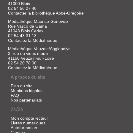
41000 Blois
02 54 56 27 40
Contacter la bibliothèque Abbé-Grégoire
Médiathèque Maurice-Genevoix
Rue Vasco de Gama
41043 Blois Cedex
02 54 43 31 13
Contactez la Médiathèque
Médiathèque Veuzain/Agglopolys
3, rue du vieux moulin
41150 Veuzain-sur-Loire
02 54 20 78 00
Contactez la Médiathèque
A propos du site
Plan du site
LE
Mentions légales
CALCAIRE
FAQ
Nos partenariats
DE
BEAUCE.
24/24
CARRIÈRE
Mon compte lecteur
DE
Livres numériques
MONTPROFOND
Autoformation
Cinéma