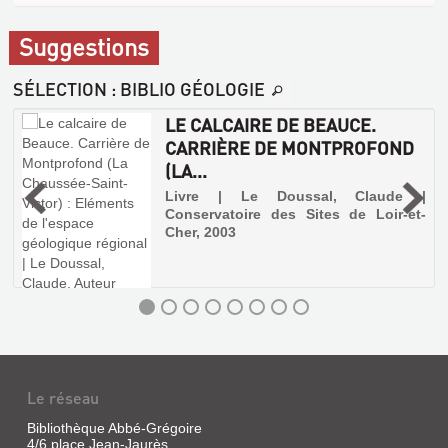
Suggestions
SÉLECTION
: BIBLIO GÉOLOGIE
LE CALCAIRE DE BEAUCE.
CARRIÈRE DE MONTPROFOND
(LA...
é
a
Livre | Le Doussal, Claude |
-
Conservatoire des Sites de Loir-et-
Cher, 2003
s
e
e
e
s
.
Le réseau
Bibliothèque Abbé-Grégoire
4/6 place Jean-Jaurès