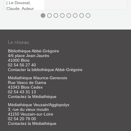
e
e
e
s
.
Le réseau
Bibliothèque Abbé-Grégoire
4/6 place Jean-Jaurès
41000 Blois
LA
02 54 56 27 40
LOIRE
Contacter la bibliothèque Abbé-Grégoire
À
Médiathèque Maurice-Genevoix
Rue Vasco de Gama
BLOIS
41043 Blois Cedex
ET
02 54 43 31 13
EN
Contactez la Médiathèque
LOIR-
Médiathèque Veuzain/Agglopolys
3, rue du vieux moulin
ET-
41150 Veuzain-sur-Loire
CHER
02 54 20 78 00
:
Contactez la Médiathèque