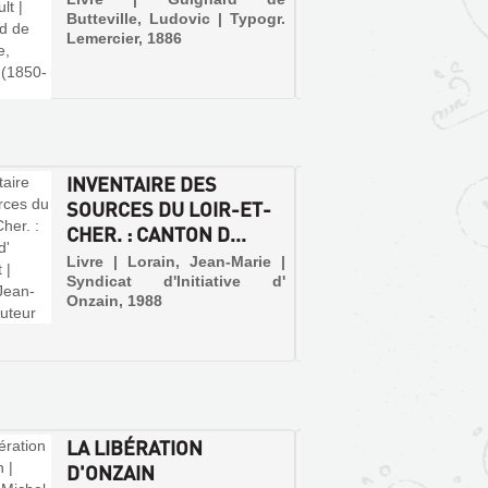
Butteville, Ludovic | Typogr.
Sutton
Lemercier, 1886
Images)
Bordé d
par la 
certain
une iden
le canto
autant 
ensembl
historiqu
INVENTAIRE DES
LES E
SOURCES DU LOIR-ET-
ET-CH
CHER. : CANTON D...
Livre | 
et J. Pi
Livre | Lorain, Jean-Marie |
Syndicat d'Initiative d'
Onzain, 1988
LA LIBÉRATION
BULLE
D'ONZAIN
D'ÉTU