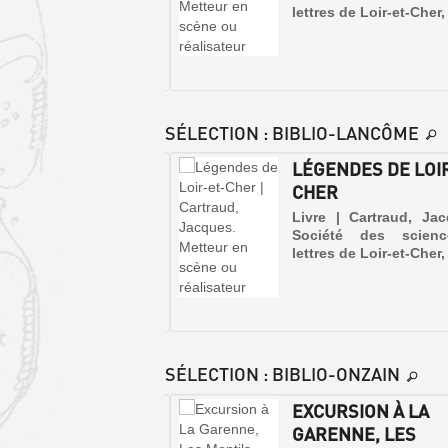
:
lettres de Loir-et-Cher
LA
D'ONZAIN
LOIRE
ET
À
CHOUZY
BLOIS
À
ET
AVERDO...
SÉLECTION
: BIBLIO-LANCÔME
EN
Livre
OIR-ET-CHER À
LÉGENDES DE LOI
LOIR-
|
 D'AILE
CHER
Robinet,
ET-
André
CHER
e | Berger, Michel |
Livre | Cartraud, Ja
|
ico, 1995 (A tire d'aile)
Société des scien
:
Alan
lettres de Loir-et-Cher
CADRE
Sutton,
2004
NATURE...
(Mémoires
Livre
en
|
Images)
Lorain,
Bordé
Jean
SÉLECTION
: BIBLIO-ONZAIN
dans
Marie
la
majeure
|
CANTON
EXCURSION À LA
partie
Le
LE
RBAULT : D'ONZAIN
GARENNE, LES
par
Clairmirouère
la