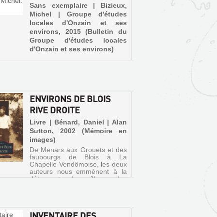
D'ONZA
Sans exemplaire | Bizieux,
Michel | Groupe d'études
Revue 
locales d'Onzain et ses
locale
environs, 2015 (Bulletin du
environ
Groupe d'études locales
d'Onzain et ses environs)
ENVIRONS DE BLOIS
LE CA
RIVE DROITE
D'HER
ET CH
Livre | Bénard, Daniel | Alan
Sutton, 2002 (Mémoire en
Livre |
images)
Sutton
De Menars aux Grouets et des
Images)
faubourgs de Blois à La
Bordé d
Chapelle-Vendômoise, les deux
par la 
auteurs nous emmènent à la
certain
découverte des villages des
une iden
environs de Blois, sur la rive
le canto
droite de la Loire.
autant 
ensembl
historiqu
INVENTAIRE DES
LES E