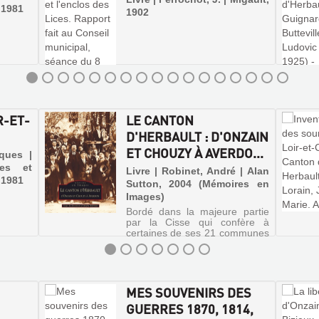
, 1981
1902
R-ET-
LE CANTON
D'HERBAULT : D'ONZAIN
ET CHOUZY À AVERDO...
cques |
ces et
Livre | Robinet, André | Alan
, 1981
Sutton, 2004 (Mémoires en
Images)
Bordé dans la majeure partie
par la Cisse qui confère à
certaines de ses 21 communes
une identité toute particulière,
le canton d'Herbault peut tout
autant se diviser en trois
ensembles géographiquement,
historiquement et architec...
MES SOUVENIRS DES
GUERRES 1870, 1814,