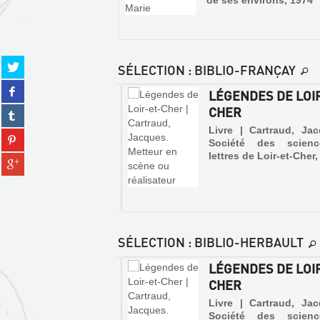
de ses environs, 1974
Partager
SÉLECTION
: BIBLIO-FRANÇAY
sur
Partager
twitter
OIR-ET-CHER À
LÉGENDES DE LOI
sur
(Nouvelle
 D'AILE
CHER
Partager
facebook
fenêtre)
sur
(Nouvelle
e | Berger, Michel |
Livre | Cartraud, Ja
Partager
tumblr
ico, 1995 (A tire d'aile)
Société des scien
fenêtre)
sur
(Nouvelle
lettres de Loir-et-Cher
Partager
pinterest
fenêtre)
sur
(Nouvelle
gplus
fenêtre)
(Nouvelle
fenêtre)
SÉLECTION
: BIBLIO-HERBAULT
OIR-ET-CHER À
LÉGENDES DE LOI
LE
 D'AILE
CHER
CANTON
e | Berger, Michel |
Livre | Cartraud, Ja
D'HERBAULT
ico, 1995 (A tire d'aile)
Société des scien