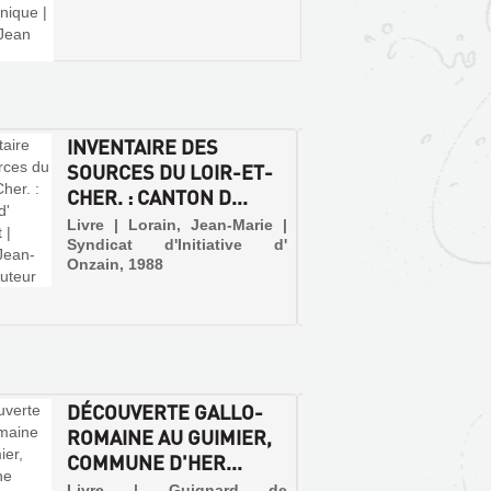
INVENTAIRE DES
LES E
SOURCES DU LOIR-ET-
ET-CH
CHER. : CANTON D...
Livre | 
et J. Pi
Livre | Lorain, Jean-Marie |
Syndicat d'Initiative d'
Onzain, 1988
DÉCOUVERTE GALLO-
LE CA
ROMAINE AU GUIMIER,
D'HER
COMMUNE D'HER...
ET CH
Livre | Guignard de
Livre |