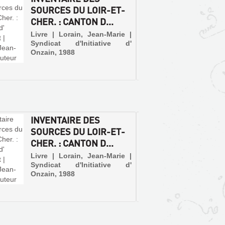
SOURCES DU LOIR-ET-
ET-CH
CHER. : CANTON D...
Livre | 
et J. Pi
Livre | Lorain, Jean-Marie |
Syndicat d'Initiative d'
Onzain, 1988
INVENTAIRE DES
LE SI
SOURCES DU LOIR-ET-
DE BL
CHER. : CANTON D...
Article 
Livre | Lorain, Jean-Marie |
Syndicat d'Initiative d'
Onzain, 1988