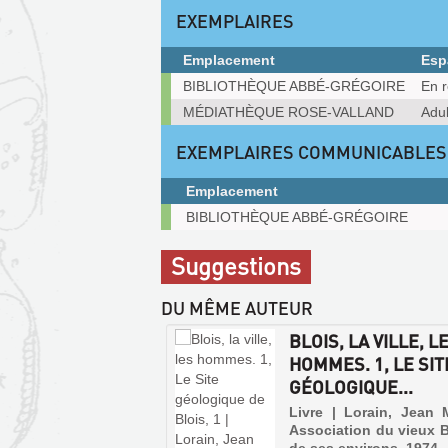
EXEMPLAIRES
Emplacement
Esp
Exemplaires
BIBLIOTHÈQUE ABBÉ-GRÉGOIRE
En r
MÉDIATHÈQUE ROSE-VALLAND
Adul
EXEMPLAIRES COMMUNICABLES
Emplacement
Exemplaires
BIBLIOTHÈQUE ABBÉ-GRÉGOIRE
communicables
sur
Suggestions
place
DU MÊME AUTEUR
BLOIS, LA VILLE, L
HOMMES. 1, LE SIT
GÉOLOGIQUE...
Livre | Lorain, Jean 
Association du vieux B