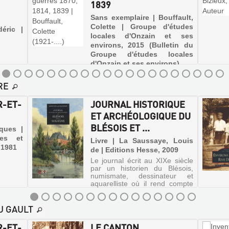
1839
Sans exemplaire | Bouffault,
Colette | Groupe d'études
déric |
locales d'Onzain et ses
environs, 2015 (Bulletin du
Groupe d'études locales
d'Onzain et ses environs)
RE
R-ET-
JOURNAL HISTORIQUE
ET ARCHÉOLOGIQUE DU
BLÉSOIS ET ...
cques |
ces et
Livre | La Saussaye, Louis
, 1981
de | Editions Hesse, 2009
Le journal écrit au XIXe siècle
par un historien du Blésois,
numismate, dessinateur et
aquarelliste où il rend compte
de son voyage à travers cette
région de faits archéologiques,
historiques et personnels.
U GAULT
R-ET-
LE CANTON