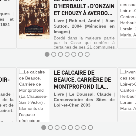
D'HERBAULT : D'ONZAIN
ET CHOUZY À AVERDO...
cques |
ces et
Livre | Robinet, André | Alan
, 1981
Sutton, 2004 (Mémoires en
Images)
Bordé dans la majeure partie
par la Cisse qui confère à
certaines de ses 21 communes
une identité toute particulière,
le canton d'Herbault peut tout
autant se diviser en trois
ensembles géographiquement,
historiquement et architec...
LE CALCAIRE DE
OIR-
BEAUCE. CARRIÈRE DE
MONTPROFOND (LA...
laude |
Livre | Le Doussal, Claude |
 de la
Conservatoire des Sites de
e et de
Loir-et-Cher, 2003
oir-et-
-Cher à
ture du
ue. La
e bâti,