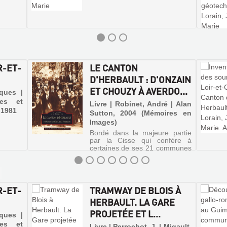
R-ET-
LE CANTON
D'HERBAULT : D'ONZAIN
ET CHOUZY À AVERDO...
cques |
ces et
Livre | Robinet, André | Alan
, 1981
Sutton, 2004 (Mémoires en
Images)
Bordé dans la majeure partie
par la Cisse qui confère à
certaines de ses 21 communes
une identité toute particulière,
le canton d'Herbault peut tout
autant se diviser en trois
ensembles géographiquement,
historiquement et architec...
R-ET-
TRAMWAY DE BLOIS À
HERBAULT. LA GARE
PROJETÉE ET L...
cques |
ces et
Livre | Perrochot, J. | Migault,