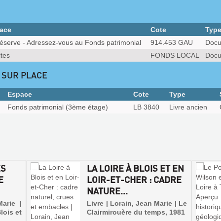
ace
Cote
Typ
éserve - Adressez-vous au Fonds patrimonial
914.453 GAU
Docu
tes
FONDS LOCAL
Docu
 SUR PLACE
Espace
Cote
Type
Fonds patrimonial (3ème étage)
LB 3840
Livre ancien
ES
LA LOIRE À BLOIS ET EN
E
LOIR-ET-CHER : CADRE
NATURE...
Marie |
Livre | Lorain, Jean Marie | Le
lois et
Clairmirouère du temps, 1981