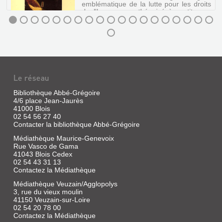
emblématique de la lutte pour les droits
de l'homme, panthéonisé à ce titre en
1989 : sa lutte contre la traite négrière,...
GRÉGOIRE
ET
LA
CAUSE
Le réseau
DES
Bibliothèque Abbé-Grégoire
NOIRS
4/6 place Jean-Jaurès
(1789-
41000 Blois
1831)
02 54 56 27 40
Contacter la bibliothèque Abbé-Grégoire
:
Médiathèque Maurice-Genevoix
COMBA...
Rue Vasco de Gama
Livre
41043 Blois Cedex
02 54 43 31 13
|
Contactez la Médiathèque
Benot,
Yves
Médiathèque Veuzain/Agglopolys
|
3, rue du vieux moulin
Société
41150 Veuzain-sur-Loire
Française
02 54 20 78 00
Contactez la Médiathèque
d'Histoire