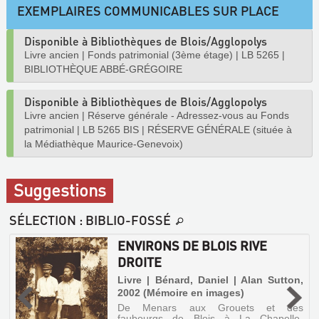
EXEMPLAIRES COMMUNICABLES SUR PLACE
Disponible à Bibliothèques de Blois/Agglopolys
Livre ancien
|
Fonds patrimonial (3ème étage)
|
LB 5265
|
BIBLIOTHÈQUE ABBÉ-GRÉGOIRE
Disponible à Bibliothèques de Blois/Agglopolys
Livre ancien
|
Réserve générale - Adressez-vous au Fonds
patrimonial
|
LB 5265 BIS
|
RÉSERVE GÉNÉRALE (située à
la Médiathèque Maurice-Genevoix)
Suggestions
SÉLECTION
: BIBLIO-FOSSÉ
ENVIRONS DE BLOIS RIVE
DROITE
e
Livre | Bénard, Daniel | Alan Sutton,
2002 (Mémoire en images)
De Menars aux Grouets et des
faubourgs de Blois à La Chapelle-