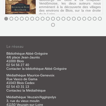
Vendômoise, les deux auteurs nous
emmènent à la découverte des villages
des environs de Blois, sur la rive droite
de la Loire.
ENVIRONS
DE
BLOIS
RIVE
Le réseau
DROITE
Bibliothèque Abbé-Grégoire
Livre
4/6 place Jean-Jaurès
|
41000 Blois
Bénard,
02 54 56 27 40
Daniel
Contacter la bibliothèque Abbé-Grégoire
|
Médiathèque Maurice-Genevoix
Alan
Rue Vasco de Gama
Sutton,
41043 Blois Cedex
2002
02 54 43 31 13
(Mémoire
Contactez la Médiathèque
en
Médiathèque Veuzain/Agglopolys
images)
3, rue du vieux moulin
De
41150 Veuzain-sur-Loire