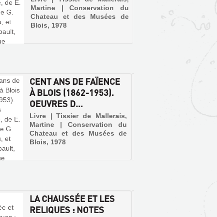
Martine | Conservation du
Chateau et des Musées de
Blois, 1978
CENT ANS DE FAÏENCE
MÉTIE
À BLOIS (1862-1953).
CONDI
OEUVRES D...
TRAVAI
ÉM...
Livre | Tissier de Mallerais,
Martine | Conservation du
Livre 
Chateau et des Musées de
Archive
Blois, 1978
LA CHAUSSÉE ET LES
LA CH
RELIQUES : NOTES
RELIQ