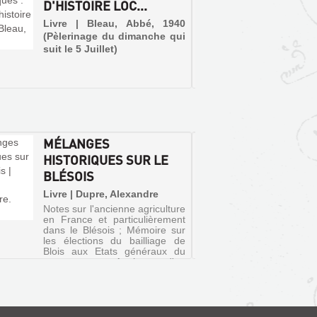
D'HISTOIRE LOC...
D'HIST
Livre | Bleau, Abbé, 1940
Livre 
(Pèlerinage du dimanche qui
(Coll
suit le 5 Juillet)
diman
juillet')
MÉLANGES
ULYSS
HISTORIQUES SUR LE
FAIEN
BLÉSOIS
Article 
Marti
Livre | Dupre, Alexandre
(Univer
Notes sur l'ancienne agriculture
de Blois
en France et particulièrement
dans le Blésois ; Mémoire sur
les élections du bailliage de
Blois aux Etats généraux du
royaume ; Analyse d'un
manuscrit de la bibliothèque de
Blois sur les Etats géné...