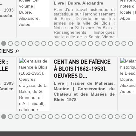
.
Livre | Dupre, Alexandre
Plan d'un travail historique et
l, 1933
statistique sur l'arrondissement
aussée-
de Blois ; Dissertation sur les
armes de la ville de Blois ;
Notice sur St Lazare lès Blois ;
Renseignements historiques
sur le culte de la Sainte Vierge
à Blois ; A...
CIENS
R :
CENT ANS DE FAÏENCE
LLE
À BLOIS (1862-1953).
OEUVRES D...
s, 1903
Livre | Tissier de Mallerais,
ncien
Martine | Conservation du
Chateau et des Musées de
Blois, 1978