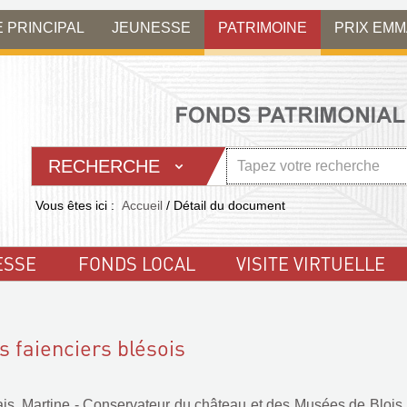
E PRINCIPAL
JEUNESSE
PATRIMOINE
PRIX EM
RECHERCHE
Vous êtes ici :
Accueil
/
Détail du document
ESSE
FONDS LOCAL
VISITE VIRTUELLE
s faienciers blésois
ais, Martine - Conservateur du château et des Musées de Blois