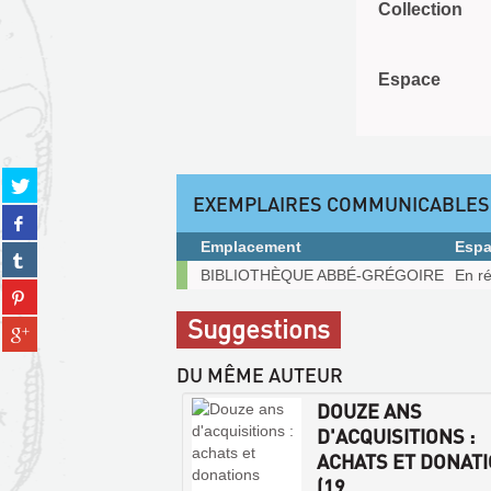
Collection
Espace
Partager
EXEMPLAIRES COMMUNICABLES
sur
Partager
twitter
sur
(Nouvelle
Emplacement
Esp
Partager
facebook
fenêtre)
Exemplaires
sur
BIBLIOTHÈQUE ABBÉ-GRÉGOIRE
En r
(Nouvelle
Partager
communicables
tumblr
fenêtre)
sur
sur
(Nouvelle
Suggestions
Partager
pinterest
place
fenêtre)
sur
(Nouvelle
DU MÊME AUTEUR
gplus
fenêtre)
(Nouvelle
DOUZE ANS
fenêtre)
D'ACQUISITIONS :
ACHATS ET DONAT
(19...