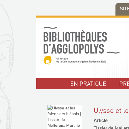
Aller
Aller
Aller
SIT
au
au
à
menu
contenu
la
recherche
EN PRATIQUE
PR
Ulysse et le
Article
Tissier de Maller