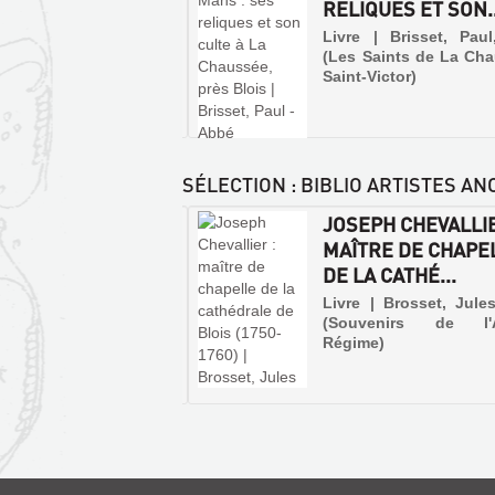
SSÉE, PRÈS BLOIS
RELIQUES ET SON..
| Brisset, Paul, 1926
Livre | Brisset, Pau
(Les Saints de La Ch
Saint-Victor)
SÉLECTION
: BIBLIO ARTISTES AN
NNE BAUDET :
JOSEPH CHEVALLIE
LE
EUR DU ROI (1638-
MAÎTRE DE CHAPE
CHATEAU
)
DE LA CATHÉ...
DE
BLOIS
 | Porcher, Remi | impr.
Livre | Brosset, Jule
sne, 1885. (Essais
(Souvenirs de l'A
ET
riques sur Vineuil-lès-
Régime)
MÉLANGES
LA
)
LES
D'HISTOIRE
VILLE
VOITURIERS
LOCALE,
DE
PAR
1ER
BLOIS
EAU
VOLUME
Livre
ET
|
Livre