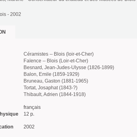
ois
- 2002
ON
Céramistes -- Blois (loir-et-Cher)
Faïence -- Blois (Loir-et-Cher)
Besnard, Jean-Judes-Ulysse (1826-1899)
Balon, Emile (1859-1929)
Bruneau, Gaston (1881-1965)
Tortat, Josaphat (1843-?)
Thibault, Adrien (1844-1918)
français
physique
12 p.
cation
2002