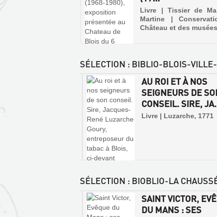
Livre | Tissier de Mal
Martine | Conservat
Château et des musées
SÉLECTION
: BIBLIO-BLOIS-VILL
NÇONS D'ORFÈVRES
AU ROI ET À NOS
DE FONDEURS-
SEIGNEURS DE SO
NCIERS INSC...
CONSEIL. SIRE, JA.
 | Grandmaison, Louis
Livre | Luzarche, 1771
éricat, 1916
SÉLECTION
: BIOBLIO-LA CHAUSS
DEUX SAINTS
SAINT VICTOR, EV
OR DE LA
DU MANS : SES