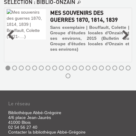
SÉLECTION
: BIBLIO-ONZAIN
MES SOUVENIRS DES
GUERRES 1870, 1814, 1839
Sans exemplaire | Bouffault, Colette |
Groupe d'études locales d'Onzain et
t
ses environs, 2015 (Bulletin du
Groupe d'études locales d'Onzain et
ses environs)
Le réseau
Bibliothèque Abbé-Grégoire
4/6 place Jean-Jaurès
41000 Blois
02 54 56 27 40
Contacter la bibliothèque Abbé-Grégoire
MES