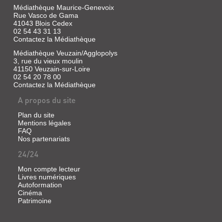
SOUVENIRS
Médiathèque Maurice-Genevoix
Rue Vasco de Gama
DES
41043 Blois Cedex
LES
GUERRES
02 54 43 31 13
Contactez la Médiathèque
HÉRITIERS
1870,
DE
1814,
Médiathèque Veuzain/Agglopolys
3, rue du vieux moulin
L'EMPIRE
1839
41150 Veuzain-sur-Loire
ÉDITORIAL
02 54 20 78 00
Sans
Contactez la Médiathèque
DES
exemplaire
|
PANCKOUCKE...
A propos du site
Bouffault,
Sans
Colette
Plan du site
exemplaire
|
Mentions légales
|
Groupe
FAQ
Gilis,
Nos partenariats
d'études
Daniel
locales
24/24
|
d'Onzain
Groupe
et
Mon compte lecteur
d'études
ses
Livres numériques
locales
environs,
Autoformation
d'Onzain
Cinéma
2015
et
Patrimoine
(Bulletin
ses
du
environs,
Groupe