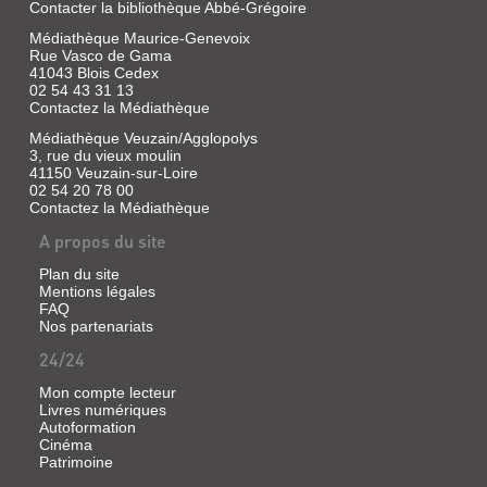
Contacter la bibliothèque Abbé-Grégoire
MES
SOUVENIRS
Médiathèque Maurice-Genevoix
Rue Vasco de Gama
DES
41043 Blois Cedex
GUERRES
02 54 43 31 13
Contactez la Médiathèque
1870,
1814,
Médiathèque Veuzain/Agglopolys
3, rue du vieux moulin
1839
SI
41150 Veuzain-sur-Loire
02 54 20 78 00
Sans
LE
Contactez la Médiathèque
exemplaire
CHÂTEAU
|
A propos du site
DES
Bouffault,
Colette
TERTRES
Plan du site
|
Mentions légales
À
Groupe
FAQ
ONZAIN
Nos partenariats
d'études
NOUS
locales
24/24
d'Onzain
ÉTAIT
et
Mon compte lecteur
CONT...
ses
Livres numériques
environs,
Autoformation
Sans
Cinéma
2015
exemplaire
Patrimoine
(Bulletin
|
du