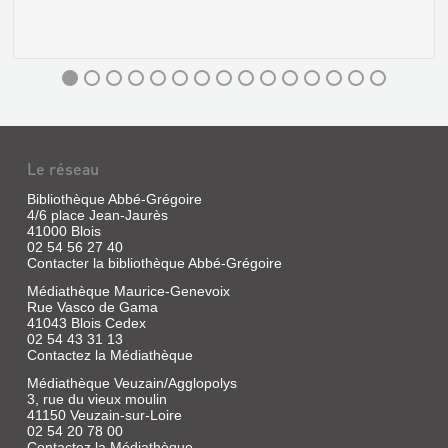
LA
BIBLIOTHÈQUE
SCOLAIRE
DE
Le réseau
VEUVES
EN
Bibliothèque Abbé-Grégoire
4/6 place Jean-Jaurès
1885
41000 Blois
Sans
02 54 56 27 40
Contacter la bibliothèque Abbé-Grégoire
exemplaire
|
Médiathèque Maurice-Genevoix
LA
Meyer,
Rue Vasco de Gama
BIBLIOTHÈQUE
Catherine
41043 Blois Cedex
|
SCOLAIRE
02 54 43 31 13
Vallée
Contactez la Médiathèque
DE
de
Médiathèque Veuzain/Agglopolys
VEUVES
la
3, rue du vieux moulin
EN
Cisse,
41150 Veuzain-sur-Loire
2013
1885
02 54 20 78 00
(Vallée
Contactez la Médiathèque