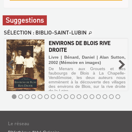
Suggestions
SÉLECTION
: BIBLIO-SAINT-LUBIN
ENVIRONS DE BLOIS RIVE
DROITE
é
-
Livre | Bénard, Daniel | Alan Sutton,
2002 (Mémoire en images)
De Menars aux Grouets et des
faubourgs de Blois à La Chapelle-
Vendômoise, les deux auteurs nous
emmènent à la découverte des villages
des environs de Blois, sur la rive droite
de la Loire.
ENVIRONS
DE
BLOIS
Le réseau
RIVE