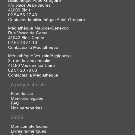
Bibliothèque Abbé-Grégoire
DROITE
4/6 place Jean-Jaurès
41000 Blois
Livre
02 54 56 27 40
|
Contacter la bibliothèque Abbé-Grégoire
Bénard,
Daniel
Médiathèque Maurice-Genevoix
|
Rue Vasco de Gama
Alan
41043 Blois Cedex
02 54 43 31 13
Sutton,
Contactez la Médiathèque
2002
(Mémoire
Médiathèque Veuzain/Agglopolys
en
3, rue du vieux moulin
images)
41150 Veuzain-sur-Loire
02 54 20 78 00
De
Contactez la Médiathèque
Menars
aux
A propos du site
Grouets
et
des
Plan du site
faubourgs
Mentions légales
de
FAQ
Blois
Nos partenariats
à
La
24/24
Chapelle-
Vendômoise,
Mon compte lecteur
les
Livres numériques
deux