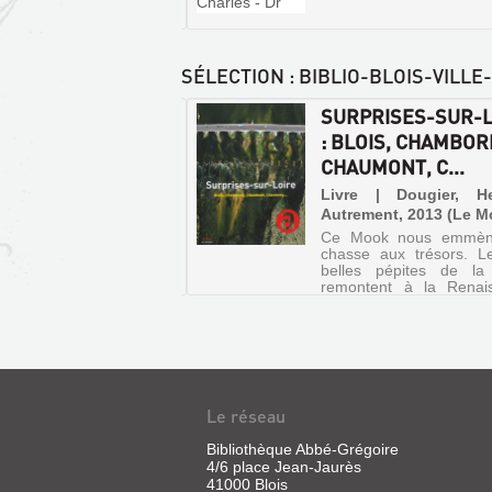
SÉLECTION
: BIBLIO-BLOIS-VILL
STOPHE DUGIED :
SURPRISES-SUR-L
RIEUR NUIT
: BLOIS, CHAMBOR
CHAUMONT, C...
 | Bruthansova, Tereza |
il général de Loir-et-
Livre | Dougier, H
 2008
Autrement, 2013 (Le M
Ce Mook nous emmèn
BLOIS
chasse aux trésors. L
:
belles pépites de la
remontent à la Renai
LE
mais loin d'être figé
SYSTÈME
leurs somptueuses mo
elles ont su sortir d
GRICOURT
pour plaire aux 
présents. A ...
Livre
|
Le réseau
Peyrel,
Benjamin
Bibliothèque Abbé-Grégoire
|
4/6 place Jean-Jaurès
Altice
41000 Blois