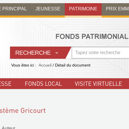
E PRINCIPAL
JEUNESSE
PATRIMOINE
PRIX EM
RECHERCHE
Vous êtes ici :
Accueil
/
Détail du document
ESSE
FONDS LOCAL
VISITE VIRTUELLE
système Gricourt
. Auteur