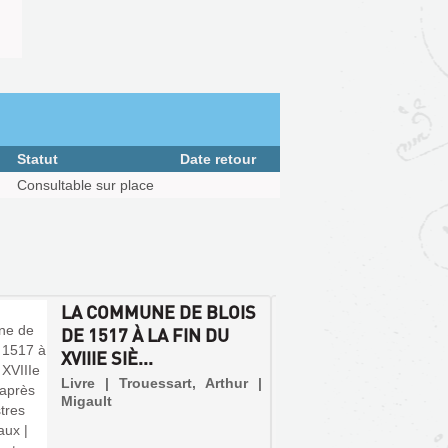
Statut
Date retour
Consultable sur place
LA COMMUNE DE BLOIS
LA MU
DE 1517 À LA FIN DU
BLOIS
XVIIIE SIÈ...
Livre | 
Livre | Trouessart, Arthur |
Migault