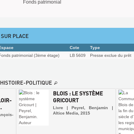
Fonds patrimonial
 SUR PLACE
Espace
Cote
Type
Fonds patrimonial (3ème étage)
LB 5609
Presse exclue du prêt
-HISTOIRE-POLITIQUE
BLOIS : LE SYSTÈME
LOIR-
GRICOURT
.
Livre | Peyrel, Benjamin |
Altice Media, 2015
ançois-