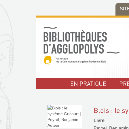
Aller
Aller
Aller
SIT
au
au
à
menu
contenu
la
recherche
EN PRATIQUE
PR
Blois : le 
Livre
Peyrel, Benjamin