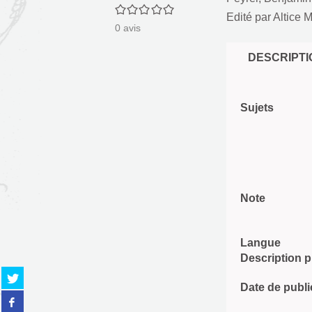
0/5
Edité par
Altice M
0
avis
DESCRIPTI
Sujets
Note
Langue
Description 
Partager
Date de publi
sur
Partager
twitter
sur