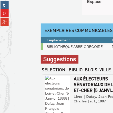
(Nouvelle
Espace
Partager
facebook
fenêtre)
sur
(Nouvelle
Partager
tumblr
fenêtre)
sur
(Nouvelle
Partager
pinterest
fenêtre)
sur
(Nouvelle
EXEMPLAIRES COMMUNICABLES
gplus
fenêtre)
(Nouvelle
Emplacement
fenêtre)
Exemplaires
BIBLIOTHÈQUE ABBÉ-GRÉGOIRE
communicables
sur
Suggestions
place
SÉLECTION
: BIBLIO-BLOIS-VILLE
 ÉLECTEURS DE
AUX ÉLECTEURS
-ET-CHER (AVRIL
SÉNATORIAUX DE 
)
ET-CHER (5 JANVI..
 | Chalais-Perigord, le
Livre | Dufay, Jean-Fr
e de
Charles | s. l., 1887