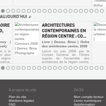
E-AUJOURD'HUI
OIRE
ARCHITECTURES
D,
CONTEMPORAINES EN
RÉGION CENTRE : CO...
enry |
Livre | Desrez, Brice | Ordre
ook)
des architectes centre, 2008
e à la
Lancé en juin 2006 par le
es plus
Conseil Général de l'Ordre
 région
auprès de l'ensemble des
ssance,
architectes de la région centre,
es dans
le concours "Architectures
ntures,
contemporaines en région
u cadre
Centre" a permis de collecter
temps
plus de 150 constructions
réalisées a...
A propos du site
24/24
Plan du site
Mon compte lecteur
Mentions légales
Livres numériques
FAQ
Autoformation