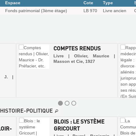
Espace
Cote
Type
Fonds patrimonial (3ème étage)
LB 970
Livre ancien
COMPTES RENDUS
Livre | Olivier, Maurice |
Masson et Cie, 1927
, J. |
-HISTOIRE-POLITIQUE
BLOIS : LE SYSTÈME
LOIR-
GRICOURT
.