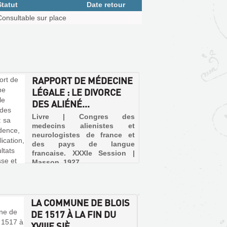
Statut
Date retour
Consultable sur place
RAPPORT DE MÉDECINE
LÉGALE : LE DIVORCE
DES ALIÉNÉ...
Livre | Congres des
medecins alienistes et
neurologistes de france et
des pays de langue
francaise. XXXIe Session |
Masson, 1927
LA COMMUNE DE BLOIS
LA MU
DE 1517 À LA FIN DU
BLOIS
XVIIIE SIÈ...