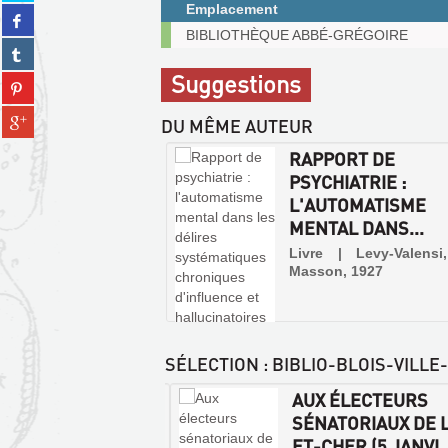
Emplacement
Partager
twitter
Exemplaires
sur
BIBLIOTHÈQUE ABBÉ-GRÉGOIRE
(Nouvelle
Partager
communicables
facebook
fenêtre)
sur
sur
(Nouvelle
Suggestions
Partager
tumblr
place
fenêtre)
sur
(Nouvelle
Partager
pinterest
DU MÊME AUTEUR
fenêtre)
sur
(Nouvelle
RAPPORT DE
gplus
fenêtre)
(Nouvelle
PSYCHIATRIE :
fenêtre)
L'AUTOMATISME
MENTAL DANS...
Livre | Levy-Valensi
Masson, 1927
SÉLECTION
: BIBLIO-BLOIS-VILLE
 ÉLECTEURS DE
AUX ÉLECTEURS
-ET-CHER (AVRIL
SÉNATORIAUX DE 
)
ET-CHER (5 JANVI..