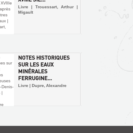
Livre | 
Livre | Trouessart, Arthur |
Migault
NOTES HISTORIQUES
[CROI
SUR LES EAUX
FRANÇ
MINÉRALES
BLOIS.
FERRUGINE...
Livre
Livre | Dupre, Alexandre