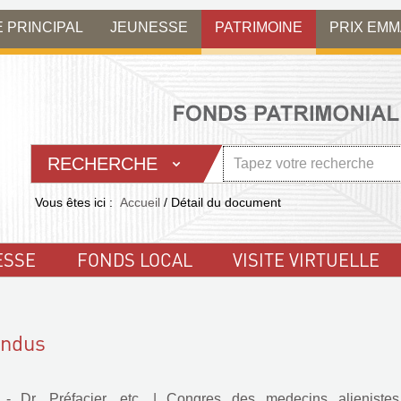
E PRINCIPAL
JEUNESSE
PATRIMOINE
PRIX EM
RECHERCHE
Vous êtes ici :
Accueil
/
Détail du document
ESSE
FONDS LOCAL
VISITE VIRTUELLE
endus
 - Dr. Préfacier, etc.
|
Congres des medecins alienistes