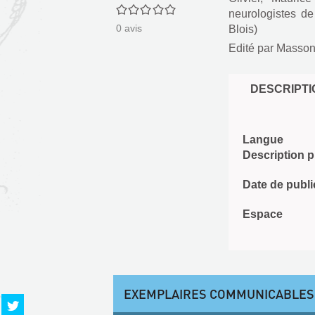
0/5
neurologistes de
0
avis
Blois)
Edité par
Masson 
DESCRIPTI
Langue
Description 
Date de publi
Espace
EXEMPLAIRES COMMUNICABLES
Partager
sur