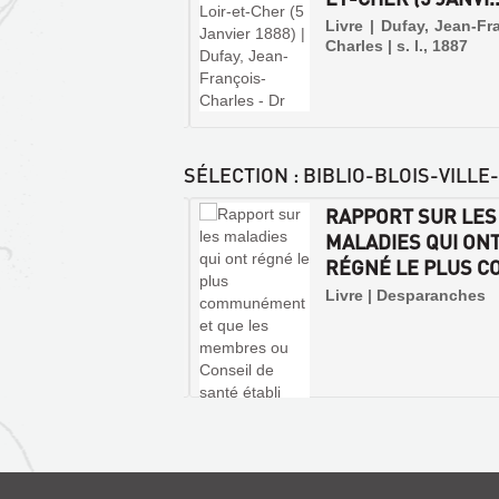
 | Chalais-Perigord, le
Livre | Dufay, Jean-Fr
e de
Charles | s. l., 1887
COMPTES
RENDUS
Livre
SÉLECTION
: BIBLIO-BLOIS-VILLE
|
Olivier,
TRE CONCERNANT
RAPPORT SUR LES
Maurice
 MALADIES
MALADIES QUI ON
|
ÉRIENNES
RÉGNÉ LE PLUS CO
Masson
et
 | Delamotte, 1833
Livre | Desparanches
Cie,
1927
BLOIS
:
LE
SYSTÈME
GRICOURT
Livre
|