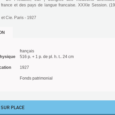
 france et des pays de langue francaise. XXXIe Session. (19
et Cie. Paris
- 1927
ON
français
physique
516 p. + 1 p. de pl. h. t.. 24 cm
cation
1927
Fonds patrimonial
 SUR PLACE