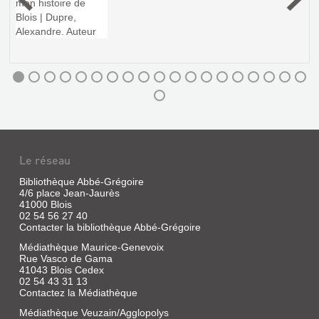
DAMON
:
ENFANCE
:
PEINTURES
Le réseau
RÉCENTES
Bibliothèque Abbé-Grégoire
4/6 place Jean-Jaurès
Livre
41000 Blois
|
02 54 56 27 40
Damon,
Contacter la bibliothèque Abbé-Grégoire
Hubert
|
Médiathèque Maurice-Genevoix
Rue Vasco de Gama
Marcel
41043 Blois Cedex
Grunspan,
02 54 43 31 13
1998
Contactez la Médiathèque
Médiathèque Veuzain/Agglopolys