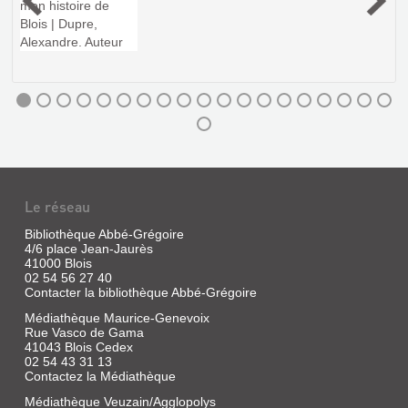
DAMON
:
ENFANCE
:
PEINTURES
Le réseau
RÉCENTES
Bibliothèque Abbé-Grégoire
4/6 place Jean-Jaurès
Livre
41000 Blois
|
02 54 56 27 40
Damon,
Contacter la bibliothèque Abbé-Grégoire
Hubert
|
Médiathèque Maurice-Genevoix
Rue Vasco de Gama
Marcel
41043 Blois Cedex
Grunspan,
02 54 43 31 13
1998
Contactez la Médiathèque
Médiathèque Veuzain/Agglopolys