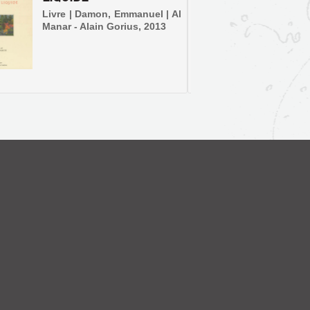
BLOIS,
Livre | Damon, Emmanuel | Al
Manar - Alain Gorius, 2013
Livre |
de | J.