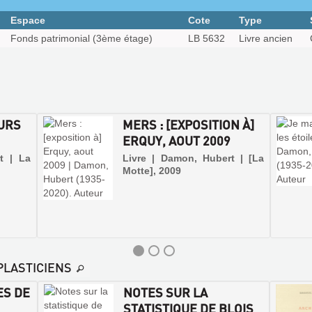
Espace
Cote
Type
Fonds patrimonial (3ème étage)
LB 5632
Livre ancien
EURS
MERS : [EXPOSITION À]
ERQUY, AOUT 2009
t | La
Livre | Damon, Hubert | [La
Motte], 2009
 PLASTICIENS
ES DE
NOTES SUR LA
STATISTIQUE DE BLOIS