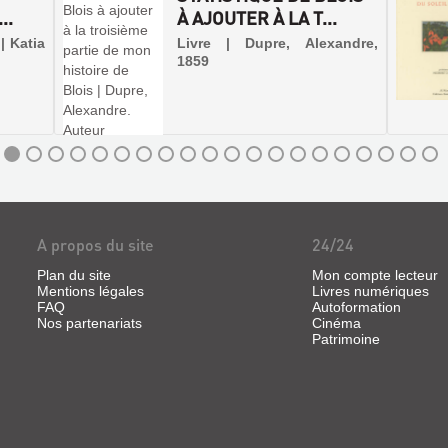
..
À AJOUTER À LA T...
| Katia
Livre | Dupre, Alexandre,
1859
A propos du site
24/24
Plan du site
Mon compte lecteur
Mentions légales
Livres numériques
FAQ
Autoformation
Nos partenariats
Cinéma
Patrimoine