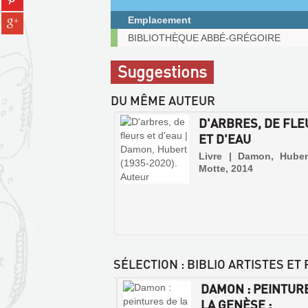
fenêtre)
sur
(Nouvelle
Partager
Emplacement
pinterest
fenêtre)
sur
Exemplaires
(Nouvelle
BIBLIOTHÈQUE ABBÉ-GRÉGOIRE
gplus
communicables
fenêtre)
(Nouvelle
sur
Suggestions
fenêtre)
place
DU MÊME AUTEUR
D'ARBRES, DE FL
ET D'EAU
Livre | Damon, Huber
Motte, 2014
SÉLECTION
: BIBLIO ARTISTES ET
N : DESSINS ET
DAMON : PEINTUR
ARELLES :
LA GENÈSE :