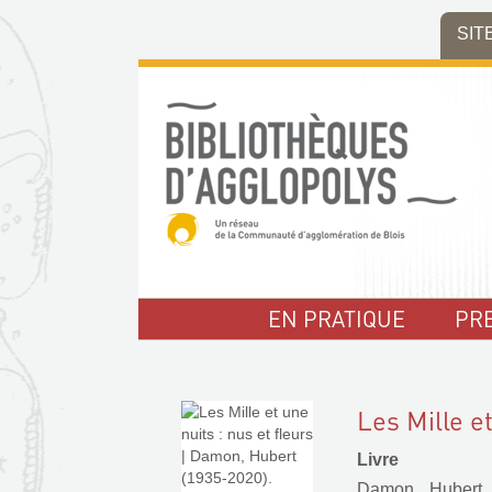
Aller
Aller
Aller
SIT
au
au
à
menu
contenu
la
recherche
EN PRATIQUE
PR
Les Mille et
Livre
Damon, Hubert 