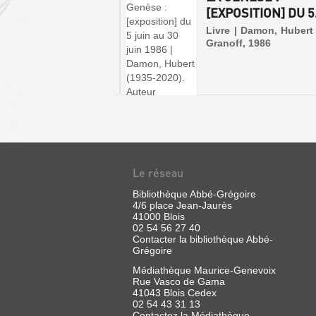
OSITION] DU 6 ...
[EXPOSITION] DU 5.
 | Damon, Hubert | Katia
Livre | Damon, Hubert 
ff, 1988
Granoff, 1986
MERS
:
[EXPOSITION
Le réseau
À]
Bibliothèque Abbé-Grégoire
ERQUY,
4/6 place Jean-Jaurès
41000 Blois
AOUT
02 54 56 27 40
2009
Contacter la bibliothèque Abbé-
Grégoire
Livre
|
Médiathèque Maurice-Genevoix
Damon,
Rue Vasco de Gama
41043 Blois Cedex
Hubert
02 54 43 31 13
|
Contactez la Médiathèque