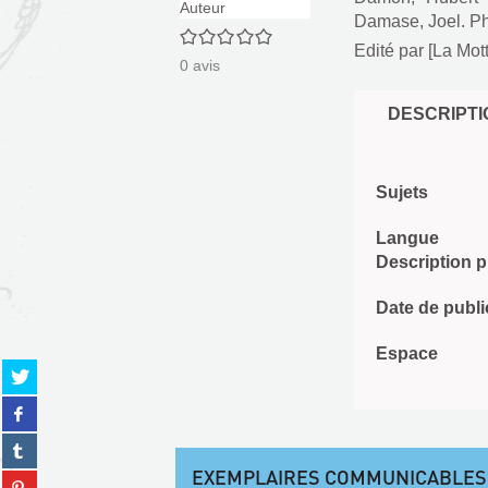
Damase, Joel. P
0/5
Edité par
[La Mot
0
avis
DESCRIPTI
Sujets
Langue
Description 
Date de publi
Espace
Partager
sur
Partager
twitter
sur
(Nouvelle
Partager
facebook
fenêtre)
sur
(Nouvelle
EXEMPLAIRES COMMUNICABLES
Partager
tumblr