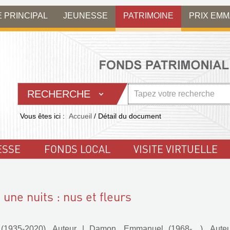
E PRINCIPAL
JEUNESSE
PATRIMOINE
PRIX EM
RECHERCHE
Vous êtes ici :
Accueil
/
Détail du document
ESSE
FONDS LOCAL
VISITE VIRTUELLE
 une nuits : nus et fleurs
(1935-2020). Auteur
|
Damon, Emmanuel (1968-....). Auteu