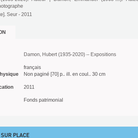
hotographe
te]. Seur
- 2011
ON
Damon, Hubert (1935-2020) -- Expositions
français
physique
Non paginé [70] p.. ill. en coul.. 30 cm
cation
2011
Fonds patrimonial
 SUR PLACE