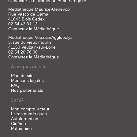
Contacter la bibliothèque Abbé-Grégoire
Livre
|
Médiathèque Maurice-Genevoix
Montoux,
Rue Vasco de Gama
André
41043 Blois Cedex
|
02 54 43 31 13
C.
Contactez la Médiathèque
LA
L.
TOURAINE
Médiathèque Veuzain/Agglopolys
D.
3, rue du vieux moulin
Livre
41150 Veuzain-sur-Loire
|
02 54 20 78 00
Leveel,
Contactez la Médiathèque
Pierre
A propos du site
|
"
Plan du site
La
Mentions légales
Nouvelle
FAQ
République
Nos partenariats
MONUMENTS
du
24/24
EN
Centre-
Ouest
TOURAINE
Mon compte lecteur
",
Livres numériques
Livre
1985
Autoformation
|
(Collection
Cinéma
Riviale,
dirigée
Patrimoine
Laurence
par