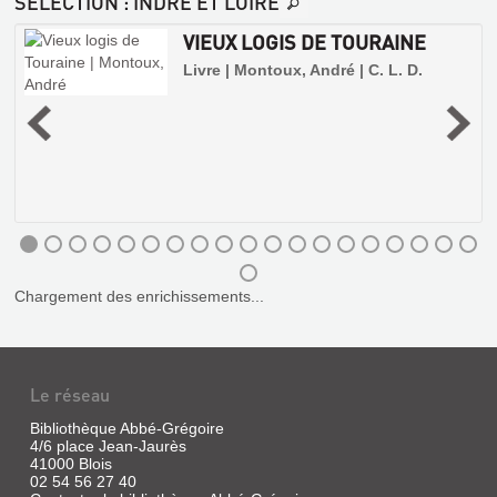
SÉLECTION
: INDRE ET LOIRE
VIEUX LOGIS DE TOURAINE
Livre | Montoux, André | C. L. D.
e
t
LA
TOURAINE
DANS
LA
Chargement des enrichissements...
GUERRE
Livre
|
Leveel,
Le réseau
VIEUX
Pierre
|
LOGIS
Bibliothèque Abbé-Grégoire
C.L.D.,
DE
4/6 place Jean-Jaurès
1985
41000 Blois
TOURAINE
02 54 56 27 40