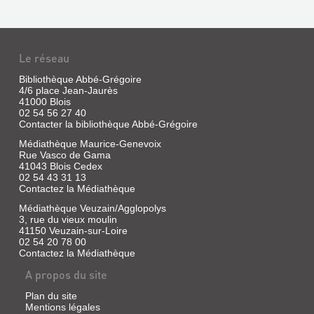
Livre
|
Bedel,
Maurice
Le réseau
VIEUX
Bibliothèque Abbé-Grégoire
LOGIS
4/6 place Jean-Jaurès
41000 Blois
DE
02 54 56 27 40
TOURAINE
Contacter la bibliothèque Abbé-Grégoire
Livre
Médiathèque Maurice-Genevoix
|
Rue Vasco de Gama
Montoux,
41043 Blois Cedex
André
02 54 43 31 13
Contactez la Médiathèque
|
C.
JÉRÔME,
Médiathèque Veuzain/Agglopolys
L.
60
3, rue du vieux moulin
D.
41150 Veuzain-sur-Loire
LATITUDE
02 54 20 78 00
NORD
Contactez la Médiathèque
Livre
A propos du site
|
Plan du site
Bedel,
Mentions légales
Maurice