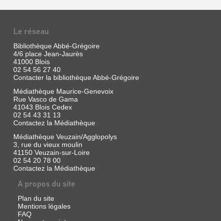
des
Grands
édifices
de
Le réseau
la
VIEUX
Bibliothèque Abbé-Grégoire
France)
LOGIS
4/6 place Jean-Jaurès
41000 Blois
DE
02 54 56 27 40
TOURAINE
Contacter la bibliothèque Abbé-Grégoire
Livre
Médiathèque Maurice-Genevoix
|
Rue Vasco de Gama
Montoux,
41043 Blois Cedex
André
02 54 43 31 13
Contactez la Médiathèque
|
C.
Médiathèque Veuzain/Agglopolys
L.
3, rue du vieux moulin
D.
41150 Veuzain-sur-Loire
02 54 20 78 00
Contactez la Médiathèque
LA
A propos du site
RUSTIQUE
Plan du site
COMÉDIE
Mentions légales
FAQ
: