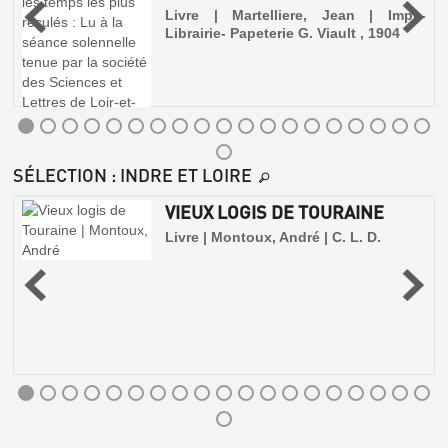
,
Livre | Martelliere, Jean | Impr.-
Librairie- Papeterie G. Viault , 1904
L'EGLISE
DE
SÉLECTION
: INDRE ET LOIRE
LA
TRINITÉ
VIEUX LOGIS DE TOURAINE
DE
Livre | Montoux, André | C. L. D.
VENDÔME
Livre
e
|
t
Plat,
Gabriel
|
Henri
Laurens,éd.,
1934
(Petites
monographies