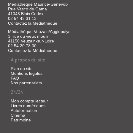
Médiathèque Maurice-Genevoix
Rue Vasco de Gama
41043 Blois Cedex
02 54 43 31 13
Contactez la Médiathèque
Médiathèque Veuzain/Agglopolys
3, rue du vieux moulin
41150 Veuzain-sur-Loire
LES
02 54 20 78 00
Contactez la Médiathèque
GRANDES
ET
A propos du site
FANTASTIQUES
Plan du site
BATAILLES
Mentions légales
DES
FAQ
Nos partenariats
GRANS
24/24
RO...
Livre
Mon compte lecteur
|
Livres numériques
Autoformation
Calenzio,
Cinéma
Eliseo,
Patrimoine
1554
COMMENTAIRES
OU