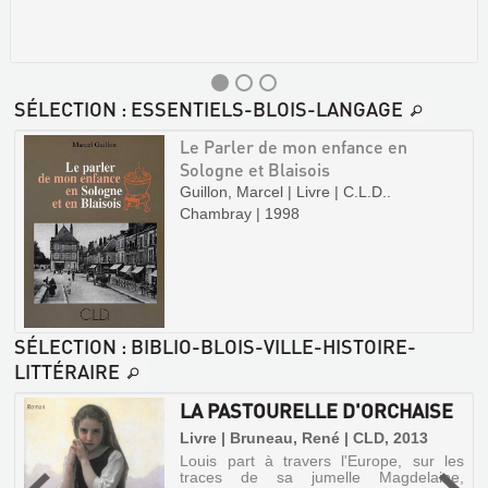
SÉLECTION
: ESSENTIELS-BLOIS-LANGAGE
Le Parler de mon enfance en
Sologne et Blaisois
Guillon, Marcel | Livre | C.L.D..
Chambray | 1998
SOUVIENS-
TOI
Livre
|
Guillon,
Marcel
SÉLECTION
: BIBLIO-BLOIS-VILLE-HISTOIRE-
|
LITTÉRAIRE
Editions
de
LA PASTOURELLE D'ORCHAISE
la
Pochatière,
|
Livre | Bruneau, René | CLD, 2013
2000
Louis part à travers l'Europe, sur les
traces de sa jumelle Magdelaine,
s