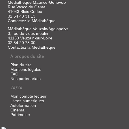
Pochatière,
Médiathèque Maurice-Genevoix
ET
Sans
BLOIS
1999
Rue Vasco de Gama
BLAISOIS
exemplaire
41043 Blois Cedex
Livre
|
02 54 43 31 13
Livre
|
Contactez la Médiathèque
Bardon,
|
Dillies,
Gérard
Guillon,
Médiathèque Veuzain/Agglopolys
Philippe-
|
3, rue du vieux moulin
Marcel
Michel
Communication-
41150 Veuzain-sur-Loire
|
|
Presse-
02 54 20 78 00
C.L.D.,
A.
Edition,
Contactez la Médiathèque
1998
Bargain,
1998
A propos du site
2010
(Nos
(Enquêtes
terroirs,
Plan du site
&
nos
Mentions légales
suspense)
racines)
FAQ
Emma
Nos partenariats
débarque
à
24/24
Blois
pour
Mon compte lecteur
embrasser
GLOSSAIRE
Livres numériques
une
Autoformation
DU
cousine.
Cinéma
Mais
PAYS
Patrimoine
un
BLAISOIS
ange
noir
Livre
la