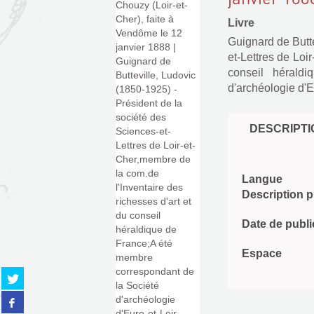
Livre
Guignard de Butte
et-Lettres de Loi
conseil hérald
d'archéologie d'E
DESCRIPTI
Langue
Description 
Date de publi
Espace
Partager
sur
Partager
twitter
sur