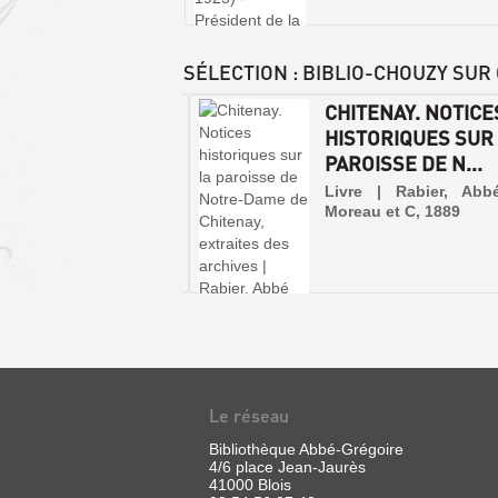
SÉLECTION
: BIBLIO-CHOUZY SUR 
CANTON
CHITENAY. NOTICE
RBAULT : D'ONZAIN
HISTORIQUES SUR
HOUZY À AVERDO...
PAROISSE DE N...
 | Robinet, André | Alan
Livre | Rabier, Abb
on, 2004 (Mémoires en
Moreau et C, 1889
s)
 dans la majeure partie
a Cisse qui confère à
ines de ses 21 communes
entité toute particulière,
nton d'Herbault peut tout
t se diviser en trois
bles géographiquement,
iquement et architec...
Le réseau
Bibliothèque Abbé-Grégoire
4/6 place Jean-Jaurès
41000 Blois