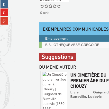
(Nouvelle
Partager
facebook
fenêtre)
0/5
sur
(Nouvelle
Partager
tumblr
0
avis
fenêtre)
sur
(Nouvelle
Partager
pinterest
fenêtre)
sur
(Nouvelle
EXEMPLAIRES COMMUNICABLES
gplus
fenêtre)
(Nouvelle
Emplacement
fenêtre)
Exemplaires
BIBLIOTHÈQUE ABBÉ-GRÉGOIRE
communicables
sur
Suggestions
place
DU MÊME AUTEUR
UN CIMETIÈRE DU
PREMIER ÂGE DU F
CHOUZY
Livre | Guigna
Butteville, Ludovic