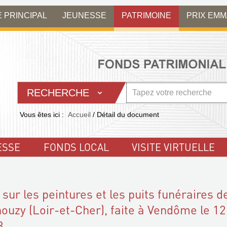
E PRINCIPAL
JEUNESSE
PATRIMOINE
PRIX EM
RECHERCHE
Vous êtes ici :
Accueil
/
Détail du document
ESSE
FONDS LOCAL
VISITE VIRTUELLE
sur les peintures et les puits funéraires d
ouzy (Loir-et-Cher), faite à Vendôme le 12
8