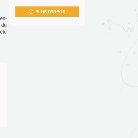
fenêtre)
PLUS D'INFOS
ces-
t du
été