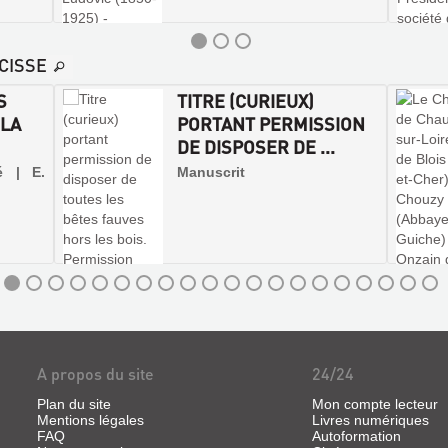
CISSE
S
TITRE (CURIEUX)
 LA
PORTANT PERMISSION
DE DISPOSER DE ...
é | E.
Manuscrit
A propos du site
24/24
Plan du site
Mon compte lecteur
Mentions légales
Livres numériques
FAQ
Autoformation