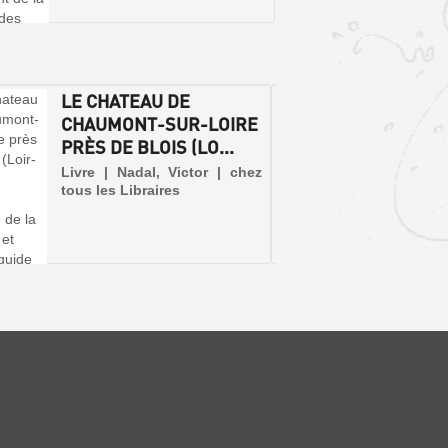
LE CHATEAU DE
LES G
CHAUMONT-SUR-LOIRE
ÉVÉNE
PRÈS DE BLOIS (LO...
ET-CH
SIÈCL.
Livre | Nadal, Victor | chez
tous les Libraires
Livre |
De Boré
événem
Chroniq
XXe sièc
de pers
originai
d'événe
des fait
ferrovi
Cisse, m