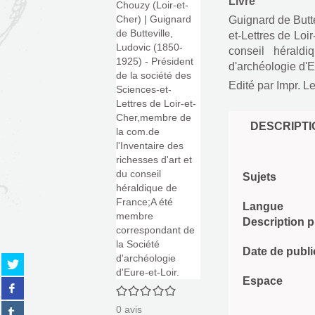
Livre
Guignard de Butte
et-Lettres de Loi
conseil hérald
d'archéologie d'E
Edité par
Impr. L
DESCRIPTI
Sujets
Langue
Description 
Date de publi
Partager
sur
Espace
Partager
twitter
0/5
sur
(Nouvelle
Partager
0
avis
facebook