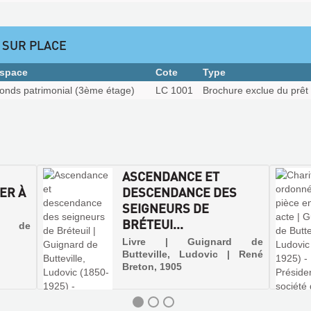
 SUR PLACE
space
Cote
Type
onds patrimonial (3ème étage)
LC 1001
Brochure exclue du prêt
ASCENDANCE ET
ER À
DESCENDANCE DES
SEIGNEURS DE
BRÉTEUI...
rd de
Livre | Guignard de
Butteville, Ludovic | René
Breton, 1905