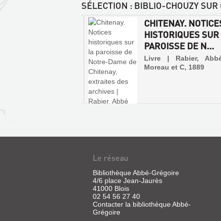
SÉLECTION
: BIBLIO-CHOUZY SUR 
CANTON
CHITENAY. NOTICE
RBAULT : D'ONZAIN
HISTORIQUES SUR
HOUZY À AVERDO...
PAROISSE DE N...
 | Robinet, André | Alan
Livre | Rabier, Abb
on, 2004 (Mémoires en
Moreau et C, 1889
s)
 dans la majeure partie
a Cisse qui confère à
ines de ses 21 communes
entité toute particulière,
nton d'Herbault peut tout
t se diviser en trois
bles géographiquement,
iquement et architec...
Le réseau
Bibliothèque Abbé-Grégoire
4/6 place Jean-Jaurès
41000 Blois
02 54 56 27 40
Contacter la bibliothèque Abbé-
Grégoire