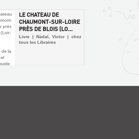
LE CHATEAU DE
LES G
CHAUMONT-SUR-LOIRE
ÉVÉNE
PRÈS DE BLOIS (LO...
ET-CH
SIÈCL.
Livre | Nadal, Victor | chez
tous les Libraires
Livre |
De Boré
événem
Chroniq
XXe sièc
de pers
originai
d'événe
des fait
ferrovi
Cisse, m