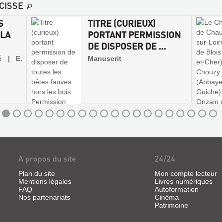
CISSE
S
TITRE (CURIEUX)
 LA
PORTANT PERMISSION
DE DISPOSER DE ...
é | E.
Manuscrit
A propos du site
24/24
Plan du site
Mon compte lecteur
Mentions légales
Livres numériques
FAQ
Autoformation
Nos partenariats
Cinéma
Patrimoine