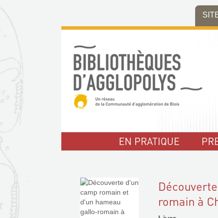
Aller
Aller
Aller
SIT
au
au
à
menu
contenu
la
recherche
EN PRATIQUE
PR
Découverte
romain à Ch