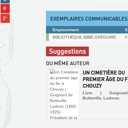
fenêtre)
sur
(Nouvelle
Partager
tumblr
fenêtre)
sur
(Nouvelle
Partager
EXEMPLAIRES COMMUNICABLES
pinterest
fenêtre)
sur
(Nouvelle
gplus
fenêtre)
Emplacement
E
(Nouvelle
Exemplaires
BIBLIOTHÈQUE ABBÉ-GRÉGOIRE
F
fenêtre)
communicables
sur
Suggestions
place
DU MÊME AUTEUR
UN CIMETIÈRE DU
PREMIER ÂGE DU F
CHOUZY
Livre | Guigna
Butteville, Ludovic