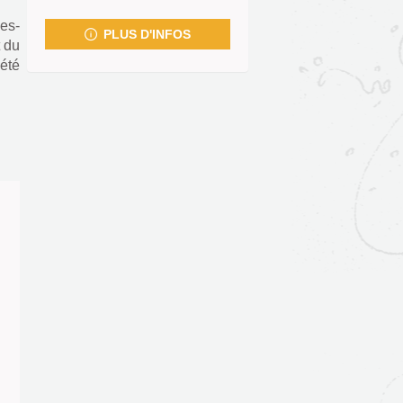
fenêtre)
ces-
PLUS D'INFOS
t du
été