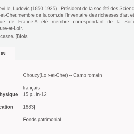
ville, Ludovic (1850-1925) - Président de la société des Scien
r-et-Cher,membre de la com.de l'Inventaire des richesses d'art e
ique de France;A été membre correspondant de la Soci
ure-et-Loir.
ecesne. [Blois
ON
Chouzy(Loir-et-Cher) -- Camp romain
français
physique
15 p.. in-12
cation
1883]
Fonds patrimonial