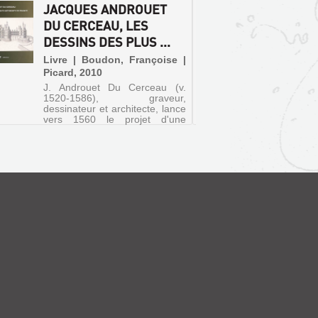
JACQUES ANDROUET
DÉCOU
DU CERCEAU, LES
L'ÉGLI
DESSINS DES PLUS ...
SECOND
Livre | Boudon, Françoise |
Livre
Picard, 2010
Buttevi
J. Androuet Du Cerceau (v.
1520-1586), graveur,
dessinateur et architecte, lance
vers 1560 le projet d'une
anthologie des plus belles
demeures du royaume, Les
plus excellents bâtiments de
France. Ce recueil présente in
extenso les...