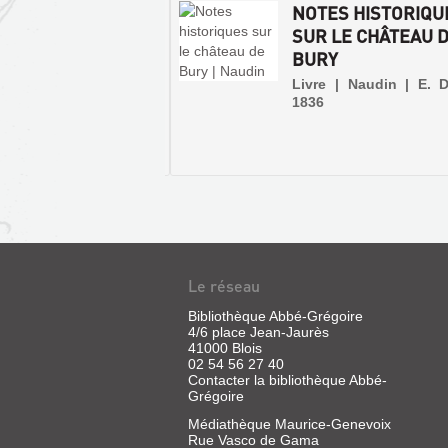
S DE TRAVAIL SUR
NOTES HISTORIQU
Y
SUR LE CHÂTEAU 
BURY
| La Vallière, Henri de
Livre | Naudin | E. D
1836
Le réseau
Bibliothèque Abbé-Grégoire
L'ABBÉ
4/6 place Jean-Jaurès
DAVID
41000 Blois
NICOLAS
02 54 56 27 40
Contacter la bibliothèque Abbé-
POLIER,
Grégoire
CURÉ
Médiathèque Maurice-Genevoix
DE
Rue Vasco de Gama