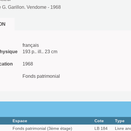
ie G. Garillon. Vendome
- 1968
ON
français
physique
193 p.. ill.. 23 cm
cation
1968
Fonds patrimonial
Espace
Cote
Type
Fonds patrimonial (3ème étage)
LB 184
Livre an