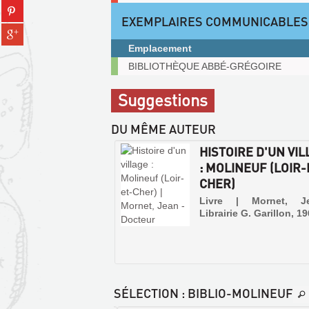
(Nouvelle
Partager
tumblr
fenêtre)
EXEMPLAIRES COMMUNICABLES
sur
(Nouvelle
Partager
pinterest
fenêtre)
sur
(Nouvelle
Emplacement
gplus
fenêtre)
Exemplaires
BIBLIOTHÈQUE ABBÉ-GRÉGOIRE
(Nouvelle
communicables
fenêtre)
sur
Suggestions
place
DU MÊME AUTEUR
HISTOIRE D'UN VI
: MOLINEUF (LOIR-
CHER)
Livre | Mornet, J
Librairie G. Garillon, 1
SÉLECTION
: BIBLIO-MOLINEUF