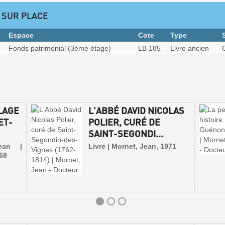
 SUR PLACE
Espace
Cote
Type
Fonds patrimonial (3ème étage)
LB 185
Livre ancien
LLAGE
L'ABBÉ DAVID NICOLAS
ET-
POLIER, CURÉ DE
SAINT-SEGONDI...
ean |
Livre | Mornet, Jean, 1971
968