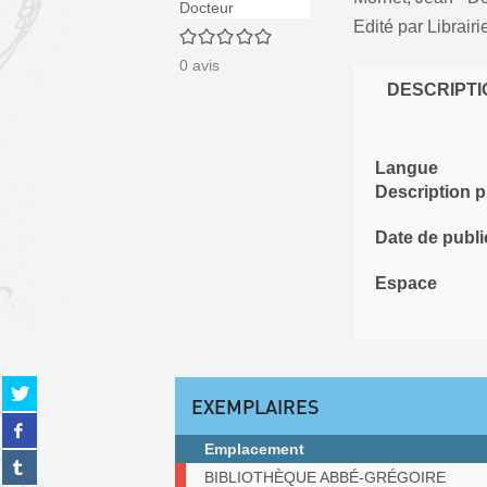
Edité par
Librair
0/5
0
avis
DESCRIPTI
Langue
Description 
Date de publi
Espace
Partager
EXEMPLAIRES
sur
Partager
twitter
sur
Emplacement
(Nouvelle
Partager
facebook
fenêtre)
Exemplaires
BIBLIOTHÈQUE ABBÉ-GRÉGOIRE
sur