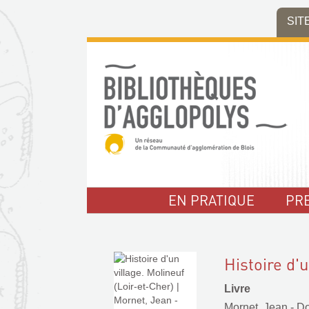
Aller
Aller
Aller
SIT
au
au
à
menu
contenu
la
recherche
EN PRATIQUE
PR
Histoire d'u
Livre
Mornet, Jean - D