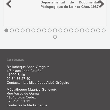
t
Départemental de Documentation
MENDIAN...
Pédagogique de Loir-et-Cher, 1987
Livre
|
Sauvage,
Jean
Paul
HISTOIRE
|
CHRONOLOGIQUE
Association
du
DE
vieux
LA
Blois
MÉDECINE
et
ET
de
Le réseau
ses
DES
Bibliothèque Abbé-Grégoire
environs,
MÉDEC...
4/6 place Jean-Jaurès
1974
ITINÉRAIRE
41000 Blois
Livre
02 54 56 27 40
DANS
|
Contacter la bibliothèque Abbé-Grégoire
LE
Bernier,
BLOIS,
Médiathèque Maurice-Genevoix
Jean,
BLOIS
LA
Rue Vasco de Gama
1695
MÉDIÉVAL
41043 Blois Cedex
VILLE,
02 54 43 31 13
Livre
LES
Contactez la Médiathèque
|
HOMMES.