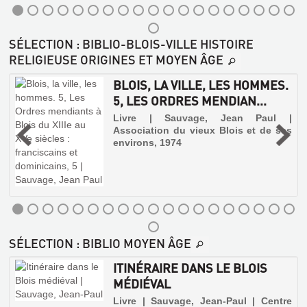
SÉLECTION
: BIBLIO-BLOIS-VILLE HISTOIRE
RELIGIEUSE ORIGINES ET MOYEN ÂGE
BLOIS, LA VILLE, LES HOMMES.
5, LES ORDRES MENDIAN...
é
Livre | Sauvage, Jean Paul |
,
Association du vieux Blois et de ses
environs, 1974
BLOIS,
LA
VILLE,
LES
SÉLECTION
: BIBLIO MOYEN ÂGE
HOMMES.
ITINÉRAIRE DANS LE BLOIS
5,
MÉDIÉVAL
LES
ORDRES
,
Livre | Sauvage, Jean-Paul | Centre