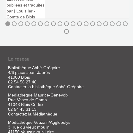
Chez
DANS
l'Auteur
LE
BLOIS
MÉDIÉVAL
Livre
|
Sauvage,
Jean-
Paul
Le réseau
|
Centre
Bibliothèque Abbé-Grégoire
Départemental
4/6 place Jean-Jaurès
de
41000 Blois
Documentation
02 54 56 27 40
Pédagogique
Contacter la bibliothèque Abbé-Grégoire
CARTULAIRE
de
Médiathèque Maurice-Genevoix
SAINTONGEAIS
Loir-
Rue Vasco de Gama
et-
DE
41043 Blois Cedex
Cher,
LA
02 54 43 31 13
1987
Contactez la Médiathèque
TRINITÉ
Médiathèque Veuzain/Agglopolys
DE
3, rue du vieux moulin
VENDÔME
41150 Veuzain-sur-Loire