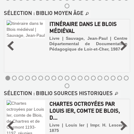
SÉLECTION
: BIBLIO MOYEN ÂGE
ITINÉRAIRE DANS LE BLOIS
MÉDIÉVAL
,
Livre | Sauvage, Jean-Paul | Centre
t
Départemental de Documentation
Pédagogique de Loir-et-Cher, 1987
CARTULAIRE
DE
L'ABBAYE
CARDINALE
DE
VENDÔME.
SÉLECTION
: BIBLIO SOURCES HISTORIQUES
T.
IV...
CHARTES OCTROYÉES PAR
Livre
LOUIS IER, COMTE DE BLOIS,
|
D...
Metais,
s
Livre | Louis Ier | Impr. H. Lescene,
Charles
ITINÉRAIRE
1875
|