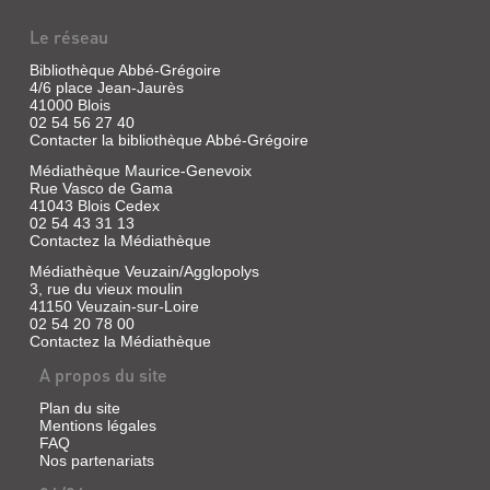
Le réseau
NOTICE
Bibliothèque Abbé-Grégoire
SUR
4/6 place Jean-Jaurès
MÉLANGES
41000 Blois
PEZAI,COMMUNE
02 54 56 27 40
D'HISTOIRE
BLOIS,
DE
Contacter la bibliothèque Abbé-Grégoire
LOCALE,
LA
MAROLLES
Médiathèque Maurice-Genevoix
1ER
VILLE,
(LOIR-
Rue Vasco de Gama
VOLUME
41043 Blois Cedex
LES
ET-
02 54 43 31 13
Livre
HOMMES.
CHER...
Contactez la Médiathèque
|
5,
Livre
Dupre,
Médiathèque Veuzain/Agglopolys
LES
|
3, rue du vieux moulin
Alexandre
Naudin,
41150 Veuzain-sur-Loire
ORDRES
Plan
Théodore
02 54 20 78 00
d'un
MENDIAN...
Contactez la Médiathèque
|
travail
historique
Typ.
Livre
A propos du site
et
&
|
statistique
litho.
Sauvage,
Plan du site
sur
C.
Jean
Mentions légales
l'arrondissement
Migault
Paul
FAQ
de
Blois
Nos partenariats
&
|
;
Cie,
Association