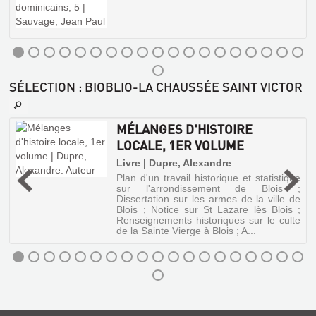
NOTICE
SUR
L'HOPITAL
GÉNÉRAL
DE
SÉLECTION
: BIOBLIO-LA CHAUSSÉE SAINT VICTOR
BLOIS
Livre
|
MÉLANGES D'HISTOIRE
Naudin,
LOCALE, 1ER VOLUME
Théodore
|
Livre | Dupre, Alexandre
Dezairs
Plan d'un travail historique et statistique
s
sur l'arrondissement de Blois ;
Dissertation sur les armes de la ville de
Blois ; Notice sur St Lazare lès Blois ;
Renseignements historiques sur le culte
de la Sainte Vierge à Blois ; A...