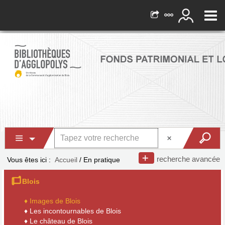
recherche avancée
Vous êtes ici :
Accueil
/
En pratique
Blois
♦ Images de Blois
♦
Les incontournables de Blois
♦
Le château de Blois