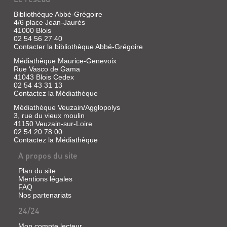
Rochefort,
gravure
Blois,
Plan
Bibliothèque Abbé-Grégoire
vers
place
de
4/6 place Jean-Jaurès
1840
Louis
41000 Blois
Blois
02 54 56 27 40
XII,
vers
Anonyme,
Contacter la bibliothèque Abbé-Grégoire
vers
1680
vue
1893
Médiathèque Maurice-Genevoix
de
Rue Vasco de Gama
Boyer,
Blois,
41043 Blois Cedex
Eugène
plan
02 54 43 31 13
gravure
Maurice,
de
Contactez la Médiathèque
sur
La
Blois
bois
Médiathèque Veuzain/Agglopolys
maison
vers
3, rue du vieux moulin
vers
des
1740
41150 Veuzain-sur-Loire
1850
Acrobates,
02 54 20 78 00
Contactez la Médiathèque
place
Boyer,
Dupuis,
Saint-
Plan
A propos du site
Vue
Louis
de
aérienne
Plan du site
à
Blois,
de
Mentions légales
Blois,
1743,
FAQ
Blois,
vers
copie
Nos partenariats
lithogaphie
1865
XXe
vers
24/24
siècle
1847
Séraphin
Mon compte lecteur