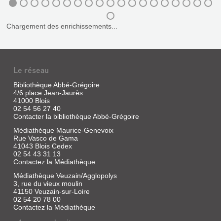
BLOIS
Livre
|
Chargement des enrichissements...
Bugier,
Jacques
|
Robert
Delpire,
Le réseau
Ville
de
Bibliothèque Abbé-Grégoire
Blois,
4/6 place Jean-Jaurès
41000 Blois
1999
02 54 56 27 40
Contacter la bibliothèque Abbé-Grégoire
Médiathèque Maurice-Genevoix
PARCS
Rue Vasco de Gama
41043 Blois Cedex
ET
02 54 43 31 13
JARDINS
Contactez la Médiathèque
CONTEMPORAINS
Médiathèque Veuzain/Agglopolys
3, rue du vieux moulin
Livre
41150 Veuzain-sur-Loire
|
02 54 20 78 00
Pigeat,
Contactez la Médiathèque
Jean-