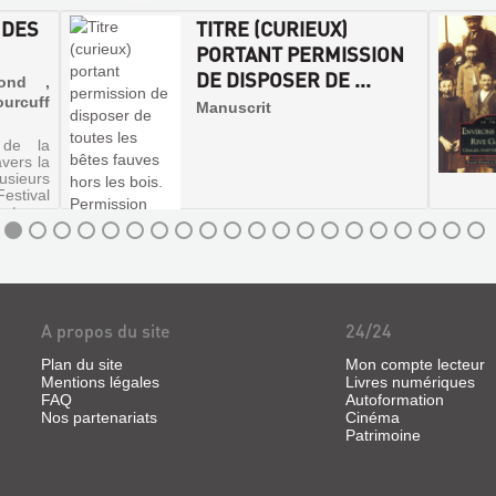
 DES
TITRE (CURIEUX)
PORTANT PERMISSION
DE DISPOSER DE ...
mond ,
rcuff
Manuscrit
 de la
vers la
sieurs
estival
nt-sur-
ile des
oposant
es c...
A propos du site
24/24
Plan du site
Mon compte lecteur
Mentions légales
Livres numériques
FAQ
Autoformation
Nos partenariats
Cinéma
Patrimoine