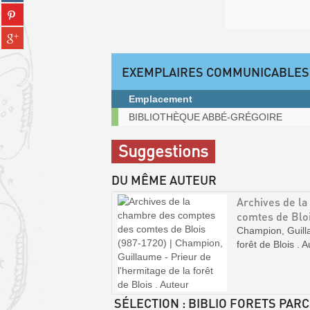
sur
(Nouvelle
Partager
tumblr
fenêtre)
sur
(Nouvelle
Partager
pinterest
fenêtre)
sur
(Nouvelle
gplus
fenêtre)
EXEMPLAIRES COMMUNICABLES
(Nouvelle
fenêtre)
Emplacement
Exemplaires
BIBLIOTHÈQUE ABBÉ-GRÉGOIRE
communicables
sur
Suggestions
place
DU MÊME AUTEUR
Archives de l
comtes de Blo
Champion, Guilla
forêt de Blois . 
SÉLECTION
: BIBLIO FORETS PARC