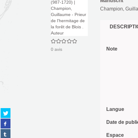
Manuscrit
Champion, Guillau
DESCRIPTI
0/5
Note
0
avis
Langue
Partager
sur
Partager
Date de publi
twitter
sur
(Nouvelle
Partager
facebook
Espace
fenêtre)