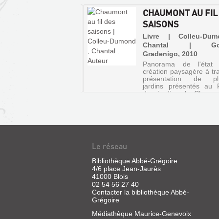
INS D'ARTISTES :
CHAUMONT AU FIL
A N°73
SAISONS
 | Mango, 2001 (Dada la
Livre | Colleu-Du
ère revue d'art)
Chantal | Gou
Gradenigo, 2010
ossiers et des rubriques
ssent en revue l'histoire
Panorama de l'état
rdin en général, et de
création paysagère à tra
oire de l'art du jardin en
présentation de plu
lier
jardins présentés au F
des jardins de Chaumo
Loire. L'ouvrage dévo
créations originales pr
de nouvelles plantes et d
Le réseau
Bibliothèque Abbé-Grégoire
4/6 place Jean-Jaurès
41000 Blois
02 54 56 27 40
Contacter la bibliothèque Abbé-
Grégoire
Médiathèque Maurice-Genevoix