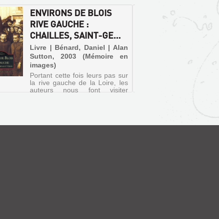
ENVIRONS DE BLOIS
LES S
RIVE GAUCHE :
FERRU
CHAILLES, SAINT-GE...
ANCIE
E...
Livre | Bénard, Daniel | Alan
Sutton, 2003 (Mémoire en
Livre 
images)
Camill
Portant cette fois leurs pas sur
1913
la rive gauche de la Loire, les
auteurs nous font visiter
Chailles, Saint-Gervais-la-Forêt
et le faubourg de Vienne aux
portes de Blois. C'est l'occasion
de découvrir ces paysages
familiers tels qu...