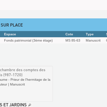
 SUR PLACE
Espace
Cote
Type
Fonds patrimonial (3ème étage)
MS 85-63
Manuscrit
a chambre des comptes des
is (987-1720)
ume - Prieur de l'hermitage de la
Auteur | Manuscrit
S ET JARDINS