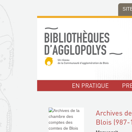
Aller
Aller
Aller
SIT
au
au
à
menu
contenu
la
recherche
EN PRATIQUE
PR
Archives d
Blois (987-