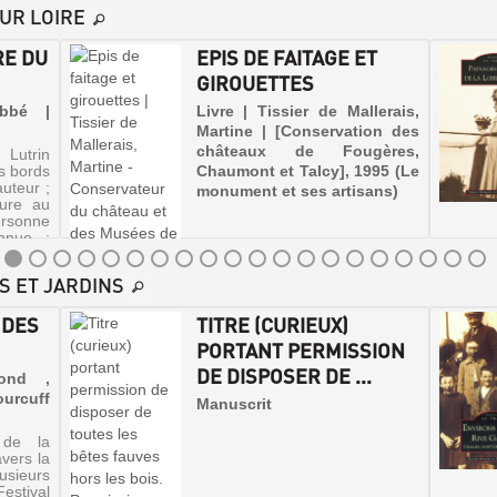
du château et des musées
UR LOIRE
de Blois, 2005
RE DU
EPIS DE FAITAGE ET
GIROUETTES
Abbé |
Livre | Tissier de Mallerais,
Martine | [Conservation des
châteaux de Fougères,
 Lutrin
s bords
Chaumont et Talcy], 1995 (Le
uteur ;
monument et ses artisans)
eure au
sonne
onnue ;
nitent
S ET JARDINS
 DES
TITRE (CURIEUX)
PORTANT PERMISSION
DE DISPOSER DE ...
mond ,
rcuff
Manuscrit
 de la
vers la
sieurs
estival