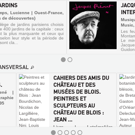
ARDINS
JACQ
INTE
mps, Lucienne | Ouest-France,
es de découvertes)
Musiqu
ilège de jardins parisiens choisis
Music,
 400 jardins de la capitale : ceux
Les feu
est la plus marquante et ceux qui
Montand
selon leur style et la période de
Le mir
sont cla...
Jacque
Guidoni
RANSVERSAL
CAHIERS DES AMIS DU
.
CHÂTEAU ET DES
MUSÉES DE BLOIS.
René |
PEINTRES ET
raphie
895
SCULPTEURS AU
CHÂTEAU DE BLOIS :
JEAN ...
Livre | Latrémolière,
Elisabeth | Société des Amis