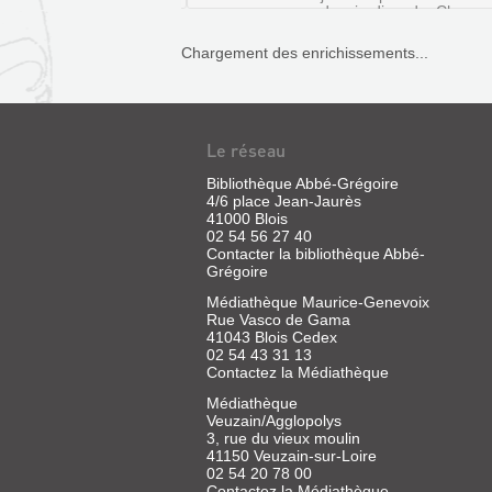
des jardins de Chaumo
marquante
CAHIERS
Loire. L'ouvrage dévo
et
créations originales pr
DES
ceux
Chargement des enrichissements...
de nouvelles plantes et d
qui
AMIS
ont
DU
été
classés
CHÂTEAU
selon
leur
ET
Le réseau
style
DES
et
Bibliothèque Abbé-Grégoire
la
MUSÉES
4/6 place Jean-Jaurès
période
41000 Blois
DE
de
02 54 56 27 40
EPIS
leur
BLOIS.
Contacter la bibliothèque Abbé-
création.
DE
Grégoire
PEINTRES
Ils
FAITAGE
sont
ET
Médiathèque Maurice-Genevoix
cla...
ET
Rue Vasco de Gama
SCULPTEURS
41043 Blois Cedex
GIROUETTES
AU
02 54 43 31 13
Contactez la Médiathèque
CHÂTEAU
Livre
|
DE
Médiathèque
Tissier
Veuzain/Agglopolys
BLOIS
JACQUES
de
3, rue du vieux moulin
:
Mallerais,
41150 Veuzain-sur-Loire
PRÉVERT
Martine
02 54 20 78 00
JEAN
ET
Contactez la Médiathèque
|