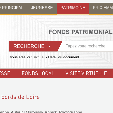
E PRINCIPAL
JEUNESSE
PATRIMOINE
PRIX EM
RECHERCHE
Vous êtes ici :
Accueil
/
Détail du document
ESSE
FONDS LOCAL
VISITE VIRTUELLE
 bords de Loire
enne. Auteur
|
Maroussy, Annick. Photographe