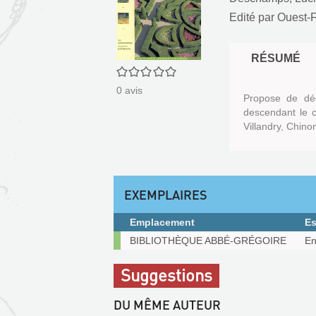
Edité par
Ouest-F
RÉSUMÉ
0/5
0
avis
Propose de déc
descendant le c
Villandry, Chino
EXEMPLAIRES
Emplacement
E
Exemplaires
BIBLIOTHÈQUE ABBÉ-GRÉGOIRE
En
Suggestions
DU MÊME AUTEUR