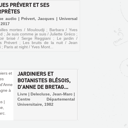
UES PRÉVERT ET SES
RPRÈTES
e audio | Prévert, Jacques | Universal
 2017
illes mortes / Mouloudji ; Barbara / Yves
 ; Je suis comme je suis / Juliette Gréco ;
oir brisé / Serge Reggiani ; Le jardin /
s Prévert ; Les bruits de la nuit / Jean
 ; Paris at night / Yves Mont...
JARDINIERS ET
FRANÇ
BOTANISTES BLÉSOIS,
D'UN R
D'ANNE DE BRETAG...
À LA L.
Livre | Delecluse, Jean-Marc |
Livre | 
Centre Départemental
Somogy
Universitaire, 1982
Le no
résonne
chacu
parcours
tout à 
sages