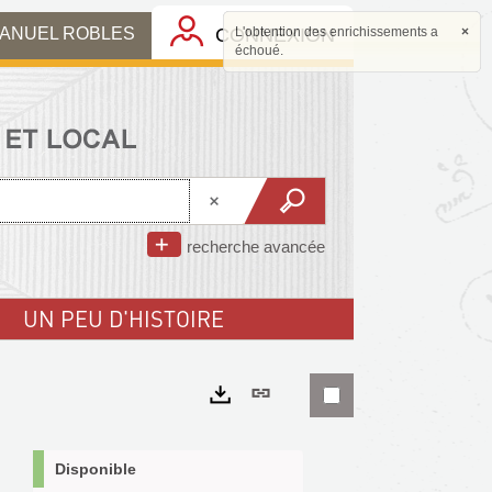
MANUEL ROBLES
CONNEXION
L'obtention des enrichissements a
×
échoué.
recherche avancée
UN PEU D'HISTOIRE
Lien
permanent
Exports
(Nouvelle
Disponible