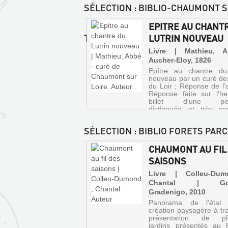
|
 Maulévrier, etc.
SÉLECTION
: BIBLIO-CHAUMONT S
Ouest-
France,
S
EPITRE AU CHANT
2005
ÉRAIRES.DÉCOUVERTE
LUTRIN NOUVEAU
(Itinéraires
de
HAUMONT-SUR-
Livre | Mathieu, 
découvertes)
RE
Aucher-Eloy, 1826
Présente
Epître au chantre du
un
re | Guignard de
nouveau par un curé de
florilège
ville, Ludovic | Typ. &
du Loir ; Réponse de l'a
de
C. Migault & Cie, 1897
Réponse faite sur l'h
jardins
billet d'une per
parisiens
distinguée et très c
choisis
L'auteur à son ramier pé
parmi
les
SÉLECTION
: BIBLIO FORETS PARC
quelque
400
INS D'ARTISTES :
CHAUMONT AU FIL
jardins
de
A N°73
SAISONS
la
capitale
 | Mango, 2001 (Dada la
Livre | Colleu-Du
:
ère revue d'art)
Chantal | Gou
ceux
Gradenigo, 2010
ossiers et des rubriques
dont
ssent en revue l'histoire
Panorama de l'état
l'histoire
rdin en général, et de
création paysagère à tra
est
oire de l'art du jardin en
présentation de plu
la
lier
jardins présentés au F
plus