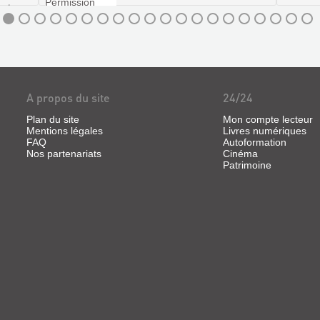
nt-sur-
ile des
oposant
es c...
A propos du site
24/24
Plan du site
Mon compte lecteur
Mentions légales
Livres numériques
FAQ
Autoformation
Nos partenariats
Cinéma
Patrimoine