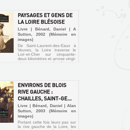
noblesse
corps, p
communi
PAYSAGES ET GENS DE
JARDI
LA LOIRE BLÉSOISE
DE LO
Livre | Bénard, Daniel | A
Livre |
Sutton, 2002 (Mémoire en
| Oue
images)
(Itinéra
De Saint-Laurent-des-Eaux à
Propose 
Veuves, la Loire traverse le
et les j
Loir-et-Cher sur cinquante-
Val de L
deux kilomètres et arrose vingt-
cours d
cinq communes réparties sur
Nantes 
ses deux rives. Le présent
Chantelo
ouvrage évoque le fleuve dans
Rivau, M
son parcours blésois tel qu'i...
ENVIRONS DE BLOIS
LES S
RIVE GAUCHE :
FERRU
CHAILLES, SAINT-GE...
ANCIE
E...
Livre | Bénard, Daniel | Alan
Sutton, 2003 (Mémoire en
Livre 
images)
Camill
Portant cette fois leurs pas sur
1913
la rive gauche de la Loire, les