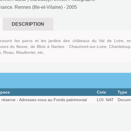
rance. Rennes (Ille-et-Vilaine)
- 2005
DESCRIPTION
ouvrir les parcs et les jardins des châteaux du Val de Loire, e
ours du fleuve, de Blois à Nantes : Chaumont-sur-Loire, Chanteloup
n, Rivau, Maulévrier, etc.
space
Cote
Type
 réserve - Adressez-vous au Fonds patrimonial
LOI. NAT
Docume