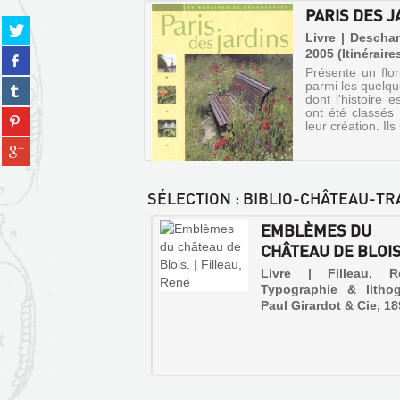
PARIS DES J
Partager
Livre | Descha
sur
2005 (Itinérair
Partager
twitter
sur
Présente un flor
(Nouvelle
Partager
parmi les quelque
facebook
fenêtre)
dont l'histoire 
sur
(Nouvelle
ont été classés 
Partager
tumblr
fenêtre)
leur création. Ils 
sur
(Nouvelle
Partager
pinterest
fenêtre)
sur
(Nouvelle
gplus
fenêtre)
SÉLECTION
: BIBLIO-CHÂTEAU-T
(Nouvelle
fenêtre)
DINS DES BORDS
EMBLÈMES DU
OIRE
CHÂTEAU DE BLOIS
PARIS
 | Deschamps, Lucienne
Livre | Filleau, 
uest-France, 2005
Typographie & lithog
DES
éraires de découvertes)
Paul Girardot & Cie, 1
JARDINS
se de découvrir les parcs
Livre
s jardins des châteaux du
e Loire, en descendant le
|
 du fleuve, de Blois à
Deschamps,
s : Chaumont-sur-Loire,
Lucienne
eloup, Villandry, Chinon,