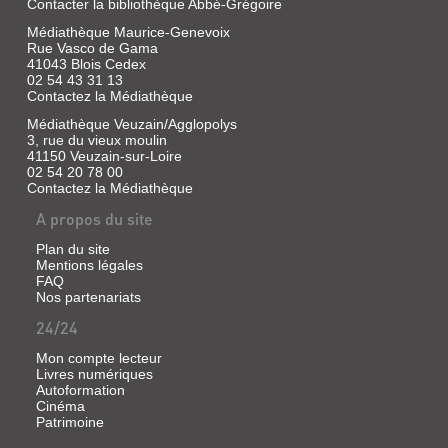
Contacter la bibliothèque Abbé-Grégoire
FAITAGE
ET
Médiathèque Maurice-Genevoix
Rue Vasco de Gama
GIROUETTES
41043 Blois Cedex
Livre
02 54 43 31 13
Contactez la Médiathèque
|
Tissier
Médiathèque Veuzain/Agglopolys
de
3, rue du vieux moulin
Mallerais,
41150 Veuzain-sur-Loire
Martine
02 54 20 78 00
|
Contactez la Médiathèque
[Conservation
A propos du site
des
châteaux
Plan du site
de
Mentions légales
Fougères,
FAQ
Chaumont
Nos partenariats
et
24/24
Talcy],
1995
Mon compte lecteur
(Le
Livres numériques
monument
Autoformation
et
Cinéma
ses
Patrimoine
artisans)