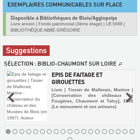
EXEMPLAIRES COMMUNICABLES SUR PLACE
Disponible à Bibliothèques de Blois/Agglopolys
Livre ancien
|
Fonds patrimonial (3ème étage)
|
LB 5588
|
BIBLIOTHÈQUE ABBÉ-GRÉGOIRE
Suggestions
SÉLECTION
: BIBLIO-CHAUMONT SUR LOIRE
EPIS DE FAITAGE ET
GIROUETTES
,
Livre | Tissier de Mallerais, Martine |
[Conservation des châteaux de
Fougères, Chaumont et Talcy], 1995
r
e
(Le monument et ses artisans)
u
s