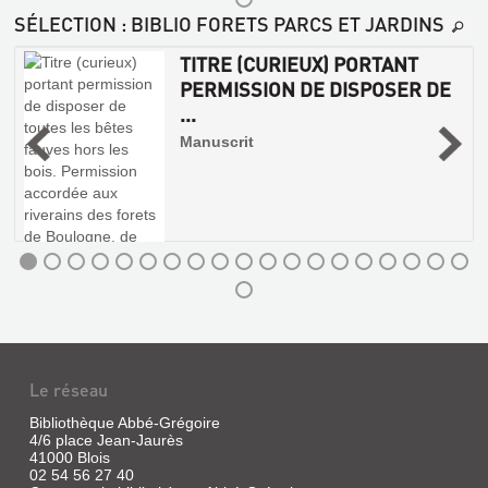
SÉLECTION
: BIBLIO FORETS PARCS ET JARDINS
TITRE (CURIEUX) PORTANT
PERMISSION DE DISPOSER DE
...
|
Manuscrit
n
e
l
.
s
s
Le réseau
Bibliothèque Abbé-Grégoire
4/6 place Jean-Jaurès
EPIS
41000 Blois
DE
02 54 56 27 40