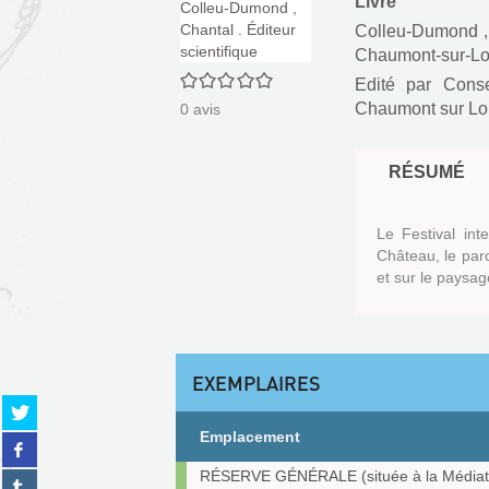
Livre
Colleu-Dumond , 
Chaumont-sur-Loir
0/5
Edité par
Conse
Chaumont sur Lo
0
avis
RÉSUMÉ
Le Festival int
Château, le parc
et sur le paysage
EXEMPLAIRES
Partager
sur
Emplacement
Partager
twitter
sur
(Nouvelle
Exemplaires
RÉSERVE GÉNÉRALE (située à la Médiat
Partager
facebook