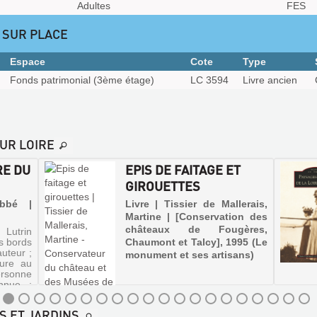
Adultes
FES
 SUR PLACE
Espace
Cote
Type
Fonds patrimonial (3ème étage)
LC 3594
Livre ancien
UR LOIRE
RE DU
EPIS DE FAITAGE ET
GIROUETTES
Abbé |
Livre | Tissier de Mallerais,
Martine | [Conservation des
châteaux de Fougères,
 Lutrin
s bords
Chaumont et Talcy], 1995 (Le
uteur ;
monument et ses artisans)
eure au
sonne
onnue ;
nitent
S ET JARDINS