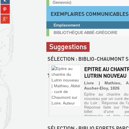
fenêtre)
Genevoix)
sur
(Nouvelle
Partager
tumblr
fenêtre)
EXEMPLAIRES COMMUNICABLES
sur
(Nouvelle
Partager
pinterest
fenêtre)
sur
(Nouvelle
Emplacement
gplus
fenêtre)
Exemplaires
BIBLIOTHÈQUE ABBÉ-GRÉGOIRE
(Nouvelle
communicables
fenêtre)
sur
Suggestions
place
SÉLECTION
: BIBLIO-CHAUMONT S
S
EPITRE AU CHANT
ÉRAIRES.DÉCOUVERTE
LUTRIN NOUVEAU
HAUMONT-SUR-
Livre | Mathieu, 
RE
Aucher-Eloy, 1826
Epître au chantre du
re | Guignard de
nouveau par un curé de
ville, Ludovic | Typ. &
du Loir ; Réponse de l'a
C. Migault & Cie, 1897
Réponse faite sur l'h
billet d'une per
distinguée et très c
L'auteur à son ramier pé
SÉLECTION
: BIBLIO FORETS PARC