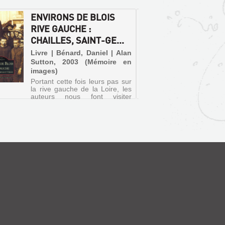
son parcours blésois tel qu'i...
ENVIRONS DE BLOIS
LES S
RIVE GAUCHE :
FERRU
CHAILLES, SAINT-GE...
ANCIE
E...
Livre | Bénard, Daniel | Alan
Sutton, 2003 (Mémoire en
Livre 
images)
Camill
Portant cette fois leurs pas sur
1913
la rive gauche de la Loire, les
auteurs nous font visiter
Chailles, Saint-Gervais-la-Forêt
et le faubourg de Vienne aux
portes de Blois. C'est l'occasion
de découvrir ces paysages
familiers tels qu...