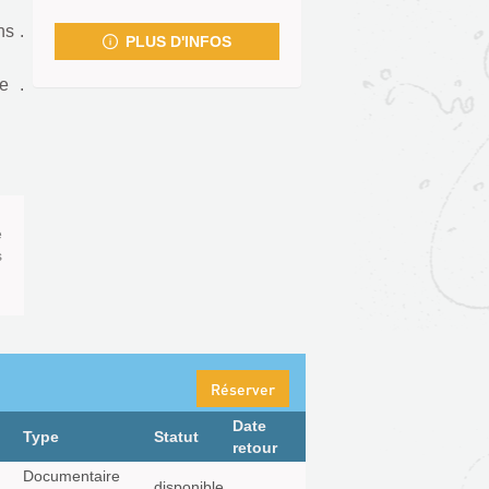
fenêtre)
ns .
PLUS D'INFOS
e .
e
s
Réserver
Date
Type
Statut
retour
Documentaire
disponible