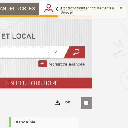
MANUEL ROBLES
CONNEXION
L'obtention des enrichissements a
×
échoué.
recherche avancée
UN PEU D'HISTOIRE
Lien
permanent
Exports
(Nouvelle
Disponible