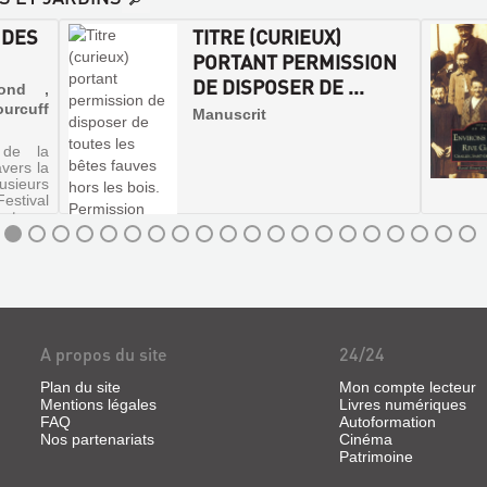
 DES
TITRE (CURIEUX)
PORTANT PERMISSION
DE DISPOSER DE ...
mond ,
rcuff
Manuscrit
 de la
vers la
sieurs
estival
nt-sur-
ile des
oposant
es c...
A propos du site
24/24
Plan du site
Mon compte lecteur
Mentions légales
Livres numériques
FAQ
Autoformation
Nos partenariats
Cinéma
Patrimoine