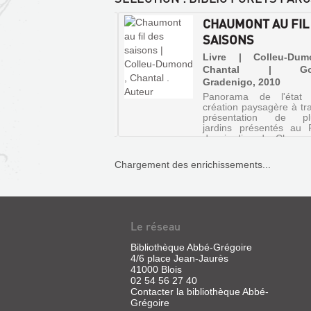
INS D'ARTISTES :
CHAUMONT AU FIL
A N°73
SAISONS
 | Mango, 2001 (Dada la
Livre | Colleu-Du
ère revue d'art)
Chantal | Gou
Gradenigo, 2010
ossiers et des rubriques
ssent en revue l'histoire
Panorama de l'état
rdin en général, et de
création paysagère à tra
oire de l'art du jardin en
présentation de plu
lier
jardins présentés au F
des jardins de Chaumo
Loire. L'ouvrage dévo
créations originales pr
Chargement des enrichissements...
de nouvelles plantes et d
Le réseau
Bibliothèque Abbé-Grégoire
4/6 place Jean-Jaurès
41000 Blois
02 54 56 27 40
EPIS
Contacter la bibliothèque Abbé-
DE
Grégoire