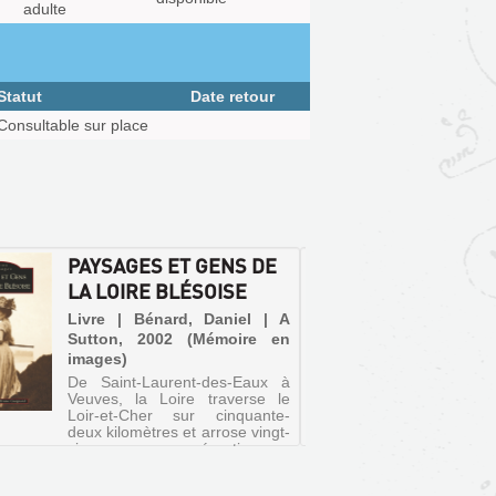
adulte
Statut
Date retour
Consultable sur place
PAYSAGES ET GENS DE
JARDI
LA LOIRE BLÉSOISE
DE LO
Livre | Bénard, Daniel | A
Livre |
Sutton, 2002 (Mémoire en
| Oue
images)
(Itinéra
De Saint-Laurent-des-Eaux à
Propose 
Veuves, la Loire traverse le
et les j
Loir-et-Cher sur cinquante-
Val de L
deux kilomètres et arrose vingt-
cours d
cinq communes réparties sur
Nantes 
ses deux rives. Le présent
Chantelo
ouvrage évoque le fleuve dans
Rivau, M