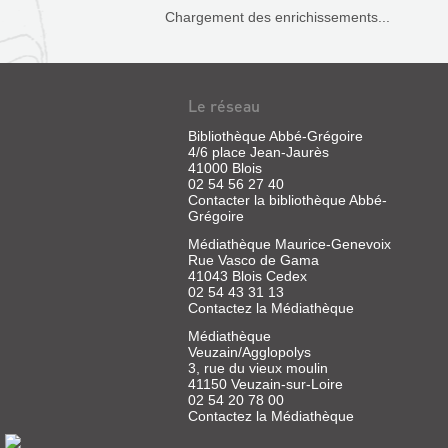
Chargement des enrichissements...
DE
LA
LOIRE
AVEC...
Le réseau
Livre
|
Bibliothèque Abbé-Grégoire
4/6 place Jean-Jaurès
Guignard,
41000 Blois
Bruno
02 54 56 27 40
|
Contacter la bibliothèque Abbé-
Hesse,
Grégoire
2002
Médiathèque Maurice-Genevoix
Julien
Rue Vasco de Gama
remonte
ROBERT
la
41043 Blois Cedex
Loire
HOUDIN
02 54 43 31 13
à
Contactez la Médiathèque
:
l'automne
1684
Médiathèque
,
et
Veuzain/Agglopolys
RÉNOVATEUR
découvre
3, rue du vieux moulin
Tours,
DE
41150 Veuzain-sur-Loire
Amboise,
02 54 20 78 00
LA
Chaumont,
Contactez la Médiathèque
Blois,
MAGIE
Beaugency,