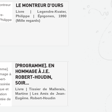
LE MONTREUR D'OURS
Livre | Legendre-Kvater,
Philippe | Épigones, 1990
(Mille regards)
[PROGRAMME]. EN
CONFI
HOMMAGE À J.E.
RÉVÉL
ROBERT-HOUDIN,
COMME
SOIR...
SO...
Livre | Tissier de Mallerais,
Livre |
Martine | Les Amis de Jean-
Eugène 
Eugène. Robert-Houdin