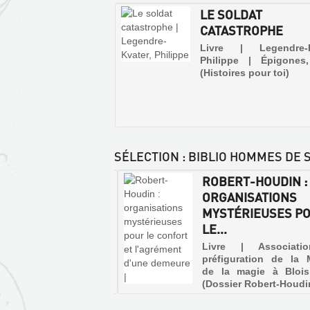
LE SOLDAT
CATASTROPHE
Livre | Legendre-K
Philippe | Épigones
(Histoires pour toi)
SÉLECTION
: BIBLIO HOMMES DE
ERT-HOUDIN,
ROBERT-HOUDIN :
FIDENCES D'UN
ORGANISATIONS
TIDIGITATEUR :...
MYSTÉRIEUSES P
UN
LE...
DRÔLE
 | Hjalmar | Le vieux
r, 1997
DE
Livre | Associati
préfiguration de la 
VOYAGE
de la magie à Blois
:
(Dossier Robert-Houdi
UNE
REMONTÉE