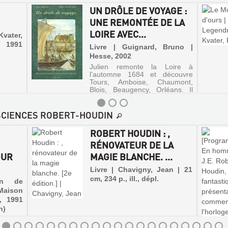
UN DRÔLE DE VOYAGE :
UNE REMONTÉE DE LA
LOIRE AVEC...
vater,
, 1991
Livre | Guignard, Bruno |
Hesse, 2002
Julien remonte la Loire à
l'automne 1684 et découvre
Tours, Amboise, Chaumont,
Blois, Beaugency, Orléans. Il
doit porter à bon port un colis
mystérieux dont il va partager
le secret avec Marguerite.
 SCIENCES ROBERT-HOUDIN
ROBERT HOUDIN : ,
RÉNOVATEUR DE LA
OUR
MAGIE BLANCHE. ...
Livre | Chavigny, Jean | 21
cm, 234 p., ill., dépl.
on de
Maison
, 1991
n)