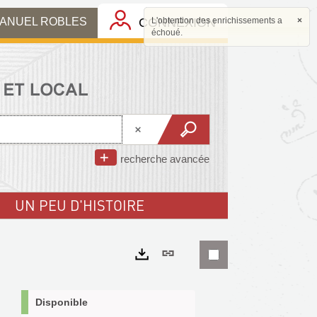
MANUEL ROBLES
CONNEXION
L'obtention des enrichissements a
×
échoué.
recherche avancée
UN PEU D'HISTOIRE
Lien
permanent
Exports
(Nouvelle
Disponible