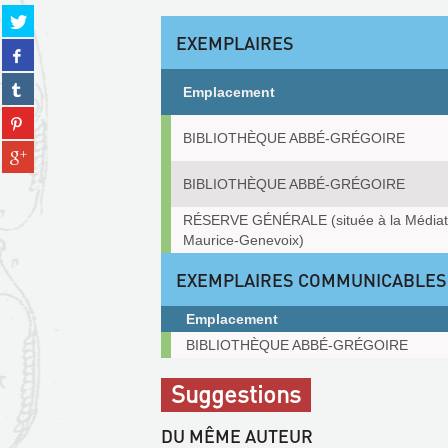
Partager
sur
EXEMPLAIRES
Partager
twitter
sur
(Nouvelle
Partager
facebook
Emplacement
fenêtre)
sur
(Nouvelle
Partager
tumblr
Exemplaires
fenêtre)
sur
BIBLIOTHÈQUE ABBÉ-GRÉGOIRE
(Nouvelle
Partager
pinterest
fenêtre)
sur
(Nouvelle
BIBLIOTHÈQUE ABBÉ-GRÉGOIRE
gplus
fenêtre)
(Nouvelle
RÉSERVE GÉNÉRALE (située à la Média
fenêtre)
Maurice-Genevoix)
EXEMPLAIRES COMMUNICABLES
Emplacement
Exemplaires
BIBLIOTHÈQUE ABBÉ-GRÉGOIRE
communicables
sur
Suggestions
place
DU MÊME AUTEUR