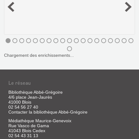
e
t
Chargement des enrichissements...
Le réseau
VIEUX
LE
LOGIS
VIEUX
Bibliothèque Abbé-Grégoire
DE
4/6 place Jean-Jaurès
PARLER
41000 Blois
TOURAINE
TOURANGEAU
02 54 56 27 40
Contacter la bibliothèque Abbé-Grégoire
Livre
:
|
SA
Médiathèque Maurice-Genevoix
Montoux,
Rue Vasco de Gama
PHONÉTIQUE,
André
41043 Blois Cedex
SES
|
02 54 43 31 13