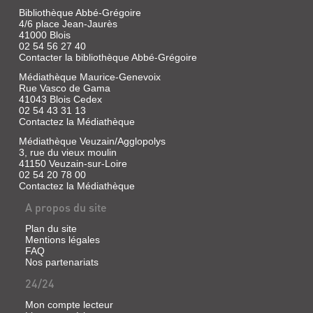
Bibliothèque Abbé-Grégoire
4/6 place Jean-Jaurès
41000 Blois
02 54 56 27 40
Contacter la bibliothèque Abbé-Grégoire
Médiathèque Maurice-Genevoix
Rue Vasco de Gama
41043 Blois Cedex
02 54 43 31 13
Contactez la Médiathèque
Médiathèque Veuzain/Agglopolys
3, rue du vieux moulin
41150 Veuzain-sur-Loire
LES
02 54 20 78 00
Contactez la Médiathèque
GRANDES
ET
A propos du site
FANTASTIQUES
Plan du site
BATAILLES
Mentions légales
DES
FAQ
Nos partenariats
GRANS
24/24
RO...
Livre
Mon compte lecteur