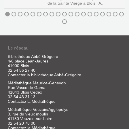
de la Sainte Vierge à Blois ; A...
LA
CHAUSSÉE
ET
LES
RELIQUES
:
Le réseau
NOTES
Bibliothèque Abbé-Grégoire
D'HISTOIRE
4/6 place Jean-Jaurès
MÉLANGES
41000 Blois
LOC...
02 54 56 27 40
D'HISTOIRE
Contacter la bibliothèque Abbé-Grégoire
Livre
LOCALE,
|
Médiathèque Maurice-Genevoix
1ER
Bleau,
Rue Vasco de Gama
VOLUME
Abbé,
41043 Blois Cedex
1941
02 54 43 31 13
Livre
(Coll.
Contactez la Médiathèque
|
'Pèlerinage
Dupre,
Médiathèque Veuzain/Agglopolys
du
3, rue du vieux moulin
Alexandre
dimanche
41150 Veuzain-sur-Loire
Plan
qui
02 54 20 78 00
d'un
suit
Contactez la Médiathèque