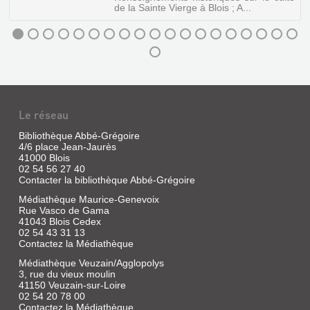
de la Sainte Vierge à Blois ; A...
LA
CHAUSSÉE
ET
LES
RELIQUES
:
Le réseau
NOTES
Bibliothèque Abbé-Grégoire
D'HISTOIRE
4/6 place Jean-Jaurès
MÉLANGES
41000 Blois
LOC...
02 54 56 27 40
D'HISTOIRE
Contacter la bibliothèque Abbé-Grégoire
Livre
LOCALE,
|
Médiathèque Maurice-Genevoix
1ER
Bleau,
Rue Vasco de Gama
VOLUME
Abbé,
41043 Blois Cedex
1941
02 54 43 31 13
Livre
(Coll.
Contactez la Médiathèque
|
'Pèlerinage
Dupre,
Médiathèque Veuzain/Agglopolys
du
3, rue du vieux moulin
Alexandre
dimanche
41150 Veuzain-sur-Loire
Plan
qui
02 54 20 78 00
d'un
suit
Contactez la Médiathèque